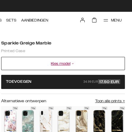
MENU
S
SETS
AANBIEDINGEN
Sparkle Greige Marble
Printed Case
Kies model
34.99 EUR
TOEVOEGEN
17.50
EUR
Alternatieve ontwerpen
Toon alle prints
+