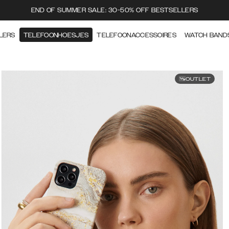
END OF SUMMER SALE: 30-50% OFF BESTSELLERS
LERS
TELEFOONHOESJES
TELEFOONACCESSOIRES
WATCH BAND
OUTLET