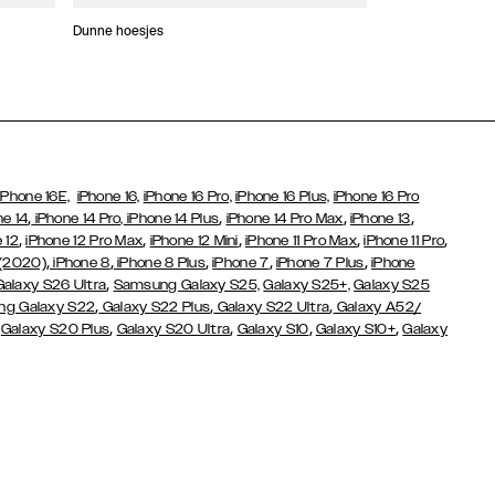
Dunne hoesjes
Portefeuille Hoes
iPhone 16E,
iPhone 16,
iPhone 16 Pro,
iPhone 16 Plus,
iPhone 16 Pro
,
,
,
,
ne 14
iPhone 14 Pro,
iPhone 14 Plus
iPhone 14 Pro Max
iPhone 13
,
,
,
,
,
 12
iPhone 12 Pro Max
iPhone 12 Mini
iPhone 11 Pro Max
iPhone 11 Pro
,
,
,
,
,
 (2020)
iPhone 8
iPhone 8 Plus
iPhone 7
iPhone 7 Plus
iPhone
,
Galaxy S26 Ultra
Samsung Galaxy S25,
Galaxy S25+,
Galaxy S25
,
,
,
g Galaxy S22
Galaxy S22 Plus
Galaxy S22 Ultra
Galaxy A52/
,
,
,
,
,
Galaxy S20 Plus
Galaxy S20 Ultra
Galaxy S10
Galaxy S10+
Galaxy