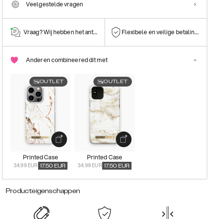
Veelgestelde vragen
Vraag? Wij hebben het antwoord!
Flexibele en veilige betalingen
Anderen combineered dit met
OUTLET
OUTLET
Printed Case
Printed Case
34.99 EUR
34.99 EUR
17.50
EUR
17.50
EUR
Producteigenschappen