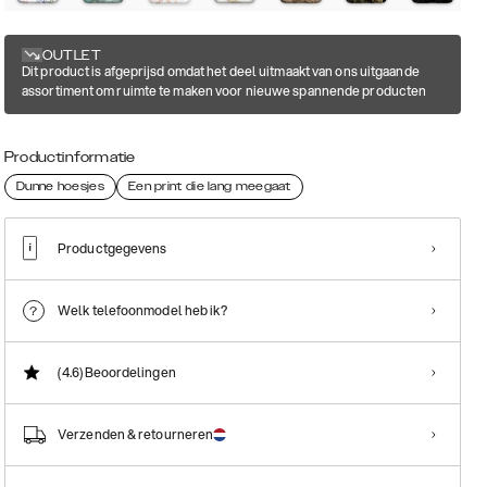
OUTLET
Dit product is afgeprijsd omdat het deel uitmaakt van ons uitgaande
assortiment om ruimte te maken voor nieuwe spannende producten
Productinformatie
Dunne hoesjes
Een print die lang meegaat
Productgegevens
Welk telefoonmodel heb ik?
(4.6)
Beoordelingen
Verzenden & retourneren