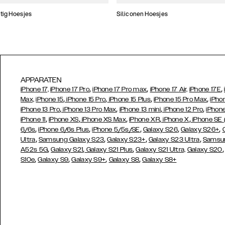
tig Hoesjes
Siliconen Hoesjes
APPARATEN
,
,
,
iPhone 17,
iPhone 17 Pro
iPhone 17 Pro max
iPhone 17 Air,
iPhone 17E
,
,
,
,
Max,
iPhone 15
iPhone 15 Pro
iPhone 15 Plus
iPhone 15 Pro Max
iPho
,
,
,
,
iPhone 13 Pro
iPhone 13 Pro Max
iPhone 13 mini
iPhone 12 Pro
iPhone
,
,
,
,
,
iPhone 11
iPhone XS
iPhone XS Max
iPhone XR
iPhone X
iPhone SE
,
,
,
,
,
6/6s
iPhone 6/6s Plus
iPhone 5/5s/SE
Galaxy S26
Galaxy S26+
,
,
,
,
Ultra
Samsung Galaxy S23
Galaxy S23+
Galaxy S23 Ultra
Samsun
,
,
,
A52s 5G
Galaxy S21
Galaxy S21 Plus
Galaxy S21 Ultra,
Galaxy S20
,
,
,
,
S10e
Galaxy S9
Galaxy S9+
Galaxy S8
Galaxy S8+