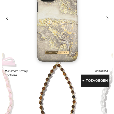
Wristlet Strap
34.99
EUR
Tortoise
+
TOEVOEGEN