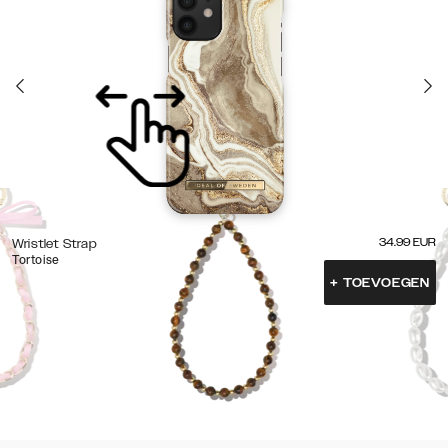
34.99
EUR
Wristlet Strap
Tortoise
+
TOEVOEGEN