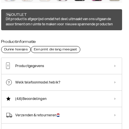
OUTLET
Dit product is afgeprijsd omdat het deel uitmaakt van ons uitgaande
assortiment om ruimte te maken voor nieuwe spannende producten
Productinformatie
Dunne hoesjes
Een print die lang meegaat
Productgegevens
Welk telefoonmodel heb ik?
(4.6)
Beoordelingen
Verzenden & retourneren