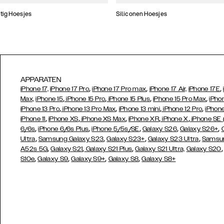
tig Hoesjes
Siliconen Hoesjes
APPARATEN
,
,
,
iPhone 17,
iPhone 17 Pro
iPhone 17 Pro max
iPhone 17 Air,
iPhone 17E
,
,
,
,
Max,
iPhone 15
iPhone 15 Pro
iPhone 15 Plus
iPhone 15 Pro Max
iPho
,
,
,
,
iPhone 13 Pro
iPhone 13 Pro Max
iPhone 13 mini
iPhone 12 Pro
iPhone
,
,
,
,
,
iPhone 11
iPhone XS
iPhone XS Max
iPhone XR
iPhone X
iPhone SE
,
,
,
,
,
6/6s
iPhone 6/6s Plus
iPhone 5/5s/SE
Galaxy S26
Galaxy S26+
,
,
,
,
Ultra
Samsung Galaxy S23
Galaxy S23+
Galaxy S23 Ultra
Samsun
,
,
,
A52s 5G
Galaxy S21
Galaxy S21 Plus
Galaxy S21 Ultra,
Galaxy S20
,
,
,
,
S10e
Galaxy S9
Galaxy S9+
Galaxy S8
Galaxy S8+