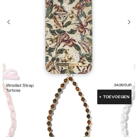
Wristlet Strap
34.99
EUR
Tortoise
+
TOEVOEGEN