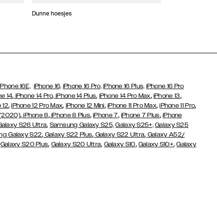
Dunne hoesjes
Portefeuille Hoes
iPhone 16E,
iPhone 16,
iPhone 16 Pro,
iPhone 16 Plus,
iPhone 16 Pro
,
,
,
,
ne 14
iPhone 14 Pro,
iPhone 14 Plus
iPhone 14 Pro Max
iPhone 13
,
,
,
,
,
 12
iPhone 12 Pro Max
iPhone 12 Mini
iPhone 11 Pro Max
iPhone 11 Pro
,
,
,
,
,
 (2020)
iPhone 8
iPhone 8 Plus
iPhone 7
iPhone 7 Plus
iPhone
,
Galaxy S26 Ultra
Samsung Galaxy S25,
Galaxy S25+,
Galaxy S25
,
,
,
g Galaxy S22
Galaxy S22 Plus
Galaxy S22 Ultra
Galaxy A52/
,
,
,
,
,
Galaxy S20 Plus
Galaxy S20 Ultra
Galaxy S10
Galaxy S10+
Galaxy