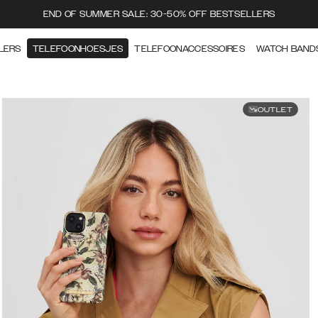
END OF SUMMER SALE: 30-50% OFF BESTSELLERS
LERS
TELEFOONHOESJES
TELEFOONACCESSOIRES
WATCH BAND
OUTLET