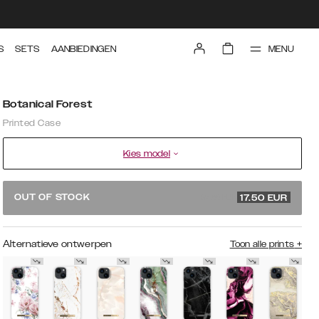
MENU
S
SETS
AANBIEDINGEN
Botanical Forest
Printed Case
Kies model
34.99 EUR
OUT OF STOCK
17.50
EUR
Alternatieve ontwerpen
Toon alle prints
+