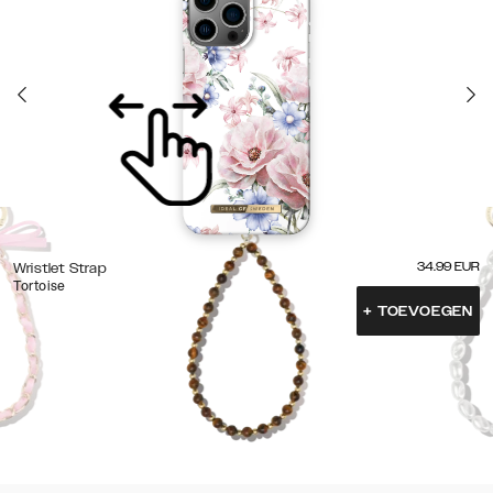
34.99
EUR
Wristlet Strap
Tortoise
+
TOEVOEGEN