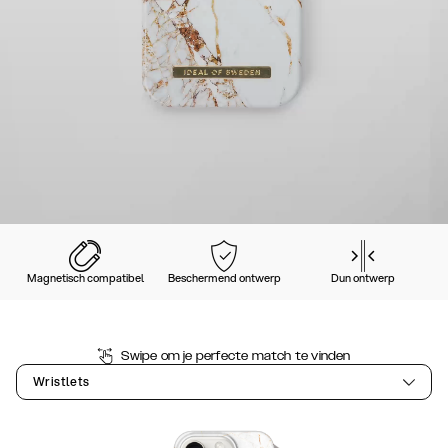
Magnetisch compatibel
Beschermend ontwerp
Dun ontwerp
Swipe om je perfecte match te vinden
Wristlets