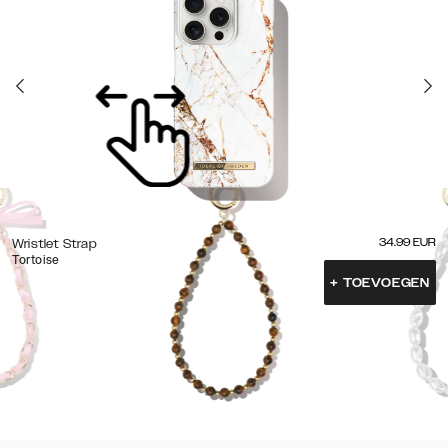
34.99
EUR
Wristlet Strap
Tortoise
+
TOEVOEGEN