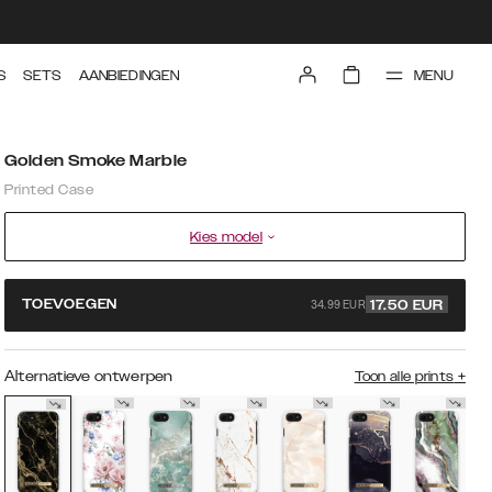
MENU
S
SETS
AANBIEDINGEN
Golden Smoke Marble
Printed Case
Kies model
34.99 EUR
TOEVOEGEN
17.50
EUR
Alternatieve ontwerpen
Toon alle prints
+