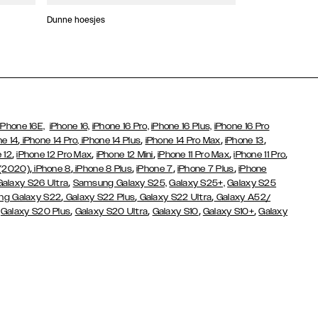
Dunne hoesjes
Portefeuille Hoes
iPhone 16E,
iPhone 16,
iPhone 16 Pro,
iPhone 16 Plus,
iPhone 16 Pro
,
,
,
,
ne 14
iPhone 14 Pro,
iPhone 14 Plus
iPhone 14 Pro Max
iPhone 13
,
,
,
,
,
 12
iPhone 12 Pro Max
iPhone 12 Mini
iPhone 11 Pro Max
iPhone 11 Pro
,
,
,
,
,
 (2020)
iPhone 8
iPhone 8 Plus
iPhone 7
iPhone 7 Plus
iPhone
,
Galaxy S26 Ultra
Samsung Galaxy S25,
Galaxy S25+,
Galaxy S25
,
,
,
g Galaxy S22
Galaxy S22 Plus
Galaxy S22 Ultra
Galaxy A52/
,
,
,
,
,
Galaxy S20 Plus
Galaxy S20 Ultra
Galaxy S10
Galaxy S10+
Galaxy