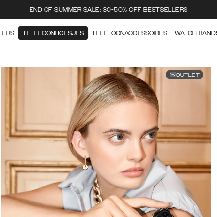
END OF SUMMER SALE: 30-50% OFF BESTSELLERS
LERS
TELEFOONHOESJES
TELEFOONACCESSOIRES
WATCH BAND
OUTLET