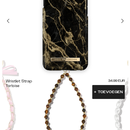
Wristlet Strap
34.99
EUR
Tortoise
+
TOEVOEGEN