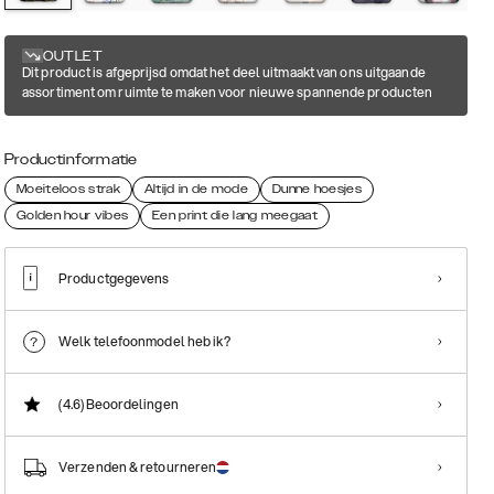
OUTLET
Dit product is afgeprijsd omdat het deel uitmaakt van ons uitgaande
assortiment om ruimte te maken voor nieuwe spannende producten
Productinformatie
Moeiteloos strak
Altijd in de mode
Dunne hoesjes
Golden hour vibes
Een print die lang meegaat
Productgegevens
Welk telefoonmodel heb ik?
(4.6)
Beoordelingen
Verzenden & retourneren