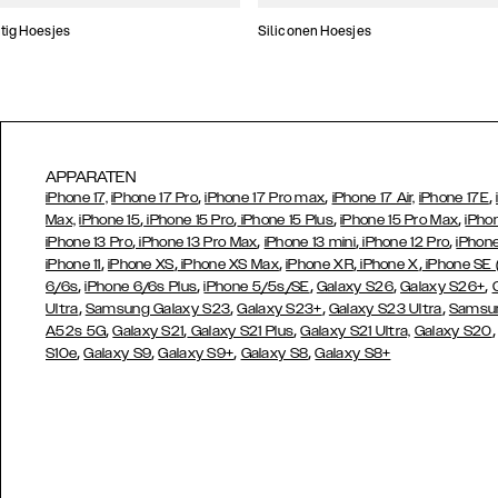
tig Hoesjes
Siliconen Hoesjes
APPARATEN
,
,
,
iPhone 17,
iPhone 17 Pro
iPhone 17 Pro max
iPhone 17 Air,
iPhone 17E
,
,
,
,
Max,
iPhone 15
iPhone 15 Pro
iPhone 15 Plus
iPhone 15 Pro Max
iPho
,
,
,
,
iPhone 13 Pro
iPhone 13 Pro Max
iPhone 13 mini
iPhone 12 Pro
iPhone
,
,
,
,
,
iPhone 11
iPhone XS
iPhone XS Max
iPhone XR
iPhone X
iPhone SE
,
,
,
,
,
6/6s
iPhone 6/6s Plus
iPhone 5/5s/SE
Galaxy S26
Galaxy S26+
,
,
,
,
Ultra
Samsung Galaxy S23
Galaxy S23+
Galaxy S23 Ultra
Samsun
,
,
,
A52s 5G
Galaxy S21
Galaxy S21 Plus
Galaxy S21 Ultra,
Galaxy S20
,
,
,
,
S10e
Galaxy S9
Galaxy S9+
Galaxy S8
Galaxy S8+