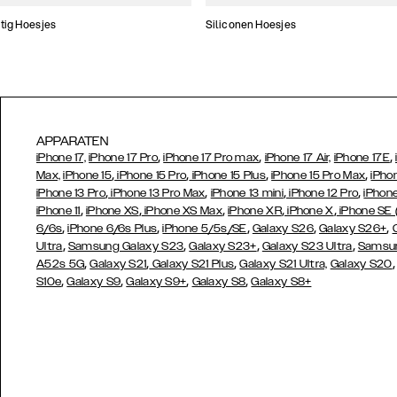
tig Hoesjes
Siliconen Hoesjes
APPARATEN
,
,
,
iPhone 17,
iPhone 17 Pro
iPhone 17 Pro max
iPhone 17 Air,
iPhone 17E
,
,
,
,
Max,
iPhone 15
iPhone 15 Pro
iPhone 15 Plus
iPhone 15 Pro Max
iPho
,
,
,
,
iPhone 13 Pro
iPhone 13 Pro Max
iPhone 13 mini
iPhone 12 Pro
iPhone
,
,
,
,
,
iPhone 11
iPhone XS
iPhone XS Max
iPhone XR
iPhone X
iPhone SE
,
,
,
,
,
6/6s
iPhone 6/6s Plus
iPhone 5/5s/SE
Galaxy S26
Galaxy S26+
,
,
,
,
Ultra
Samsung Galaxy S23
Galaxy S23+
Galaxy S23 Ultra
Samsun
,
,
,
A52s 5G
Galaxy S21
Galaxy S21 Plus
Galaxy S21 Ultra,
Galaxy S20
,
,
,
,
S10e
Galaxy S9
Galaxy S9+
Galaxy S8
Galaxy S8+