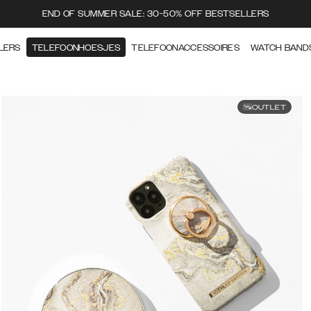
END OF SUMMER SALE: 30-50% OFF BESTSELLERS
LERS
TELEFOONHOESJES
TELEFOONACCESSOIRES
WATCH BAND
OUTLET