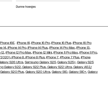
Dunne hoesjes
Portefeuille Hoes
iPhone 16E,
iPhone 16,
iPhone 16 Pro,
iPhone 16 Plus,
iPhone 16 Pro
,
,
,
,
ne 14
iPhone 14 Pro,
iPhone 14 Plus
iPhone 14 Pro Max
iPhone 13
,
,
,
,
,
 12
iPhone 12 Pro Max
iPhone 12 Mini
iPhone 11 Pro Max
iPhone 11 Pro
,
,
,
,
,
 (2020)
iPhone 8
iPhone 8 Plus
iPhone 7
iPhone 7 Plus
iPhone
,
Galaxy S26 Ultra
Samsung Galaxy S25,
Galaxy S25+,
Galaxy S25
,
,
,
g Galaxy S22
Galaxy S22 Plus
Galaxy S22 Ultra
Galaxy A52/
,
,
,
,
,
Galaxy S20 Plus
Galaxy S20 Ultra
Galaxy S10
Galaxy S10+
Galaxy