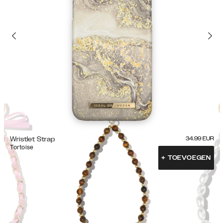
Wristlet Strap
34.99
EUR
Tortoise
+
TOEVOEGEN