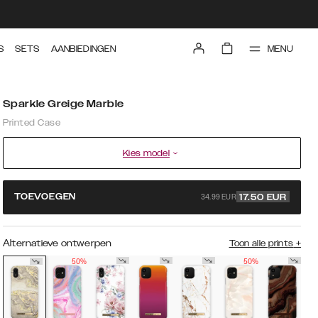
MENU
S
SETS
AANBIEDINGEN
Sparkle Greige Marble
Printed Case
Kies model
34.99 EUR
TOEVOEGEN
17.50
EUR
Alternatieve ontwerpen
Toon alle prints
+
50%
50%