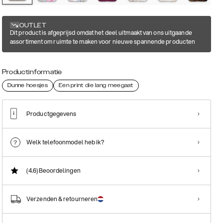
OUTLET
Dit product is afgeprijsd omdat het deel uitmaakt van ons uitgaande
assortiment om ruimte te maken voor nieuwe spannende producten
Productinformatie
Dunne hoesjes
Een print die lang meegaat
Productgegevens
Welk telefoonmodel heb ik?
(4.6)
Beoordelingen
Verzenden & retourneren