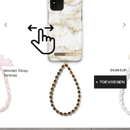
34.99
EUR
Wristlet Strap
Tortoise
+
TOEVOEGEN