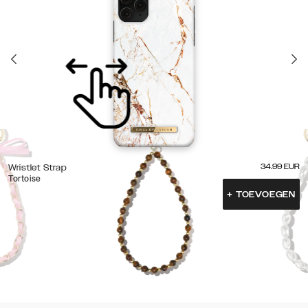
34.99
EUR
Wristlet Strap
Tortoise
+
TOEVOEGEN