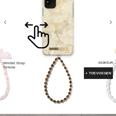
34.99
EUR
Wristlet Strap
Tortoise
+
TOEVOEGEN