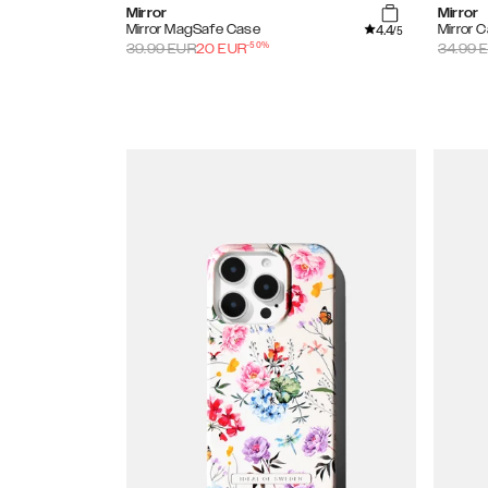
Mirror
Mirror
4.4
Mirror MagSafe Case
Mirror 
/5
-
50
%
39.99
EUR
20
EUR
34.99
E