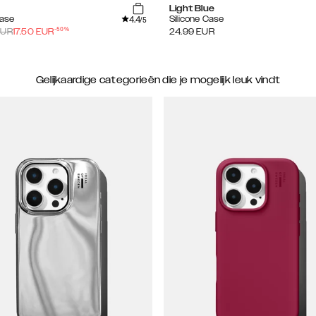
Light Blue
4.4
Case
Silicone Case
/5
-
50
%
UR
17.50
EUR
24.99
EUR
Gelijkaardige categorieën die je mogelijk leuk vindt