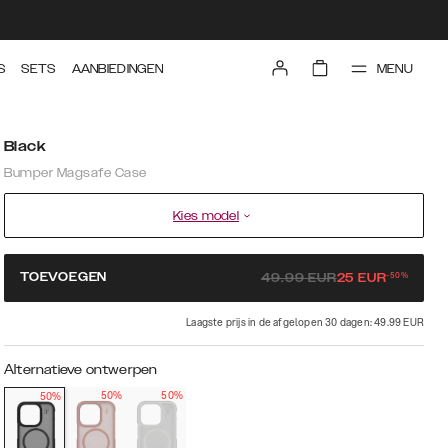
MENU
S
SETS
AANBIEDINGEN
Black
Bumper Magsafe Case
Kies model
-
50
%
TOEVOEGEN
49.99
EUR
25
EUR
Laagste prijs in de afgelopen 30 dagen: 49.99 EUR
Alternatieve ontwerpen
50%
50%
50%