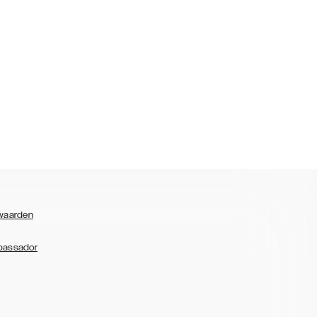
waarden
bassador