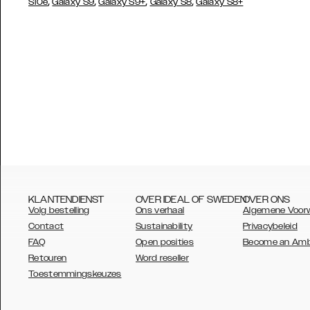
,
,
,
,
S10e
Galaxy S9
Galaxy S9+
Galaxy S8
Galaxy S8+
KLANTENDIENST
OVER IDEAL OF SWEDEN
OVER ONS
Volg bestelling
Ons verhaal
Algemene Voor
Contact
Sustainability
Privacybeleid
FAQ
Open posities
Become an Am
Retouren
Word reseller
AUSTRALIA
Toestemmingskeuzes
AUSTRIA