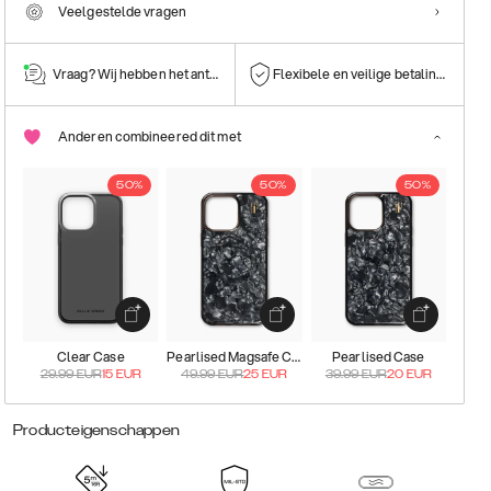
Veelgestelde vragen
Vraag? Wij hebben het antwoord!
Flexibele en veilige betalingen
Anderen combineered dit met
50%
50%
50%
Clear Case
Pearlised Magsafe Case
Pearlised Case
29.99
EUR
15
EUR
49.99
EUR
25
EUR
39.99
EUR
20
EUR
Producteigenschappen