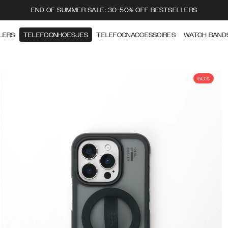
END OF SUMMER SALE: 30-50% OFF BESTSELLERS
LERS
TELEFOONHOESJES
TELEFOONACCESSOIRES
WATCH BAND
50%