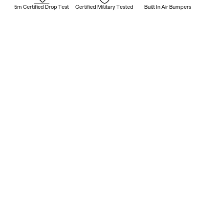
5m Certified Drop Test
Certified Military Tested
Built In Air Bumpers