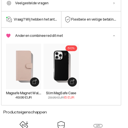
Veelgestelde vragen
Vraag? Wij hebben het antwoord!
Flexibele en veilige betalingen
Anderen combineered dit met
50%
Magsafe Magnet Wallet+
Slim MagSafe Case
49.99
EUR
29.99
EUR
15
EUR
Producteigenschappen