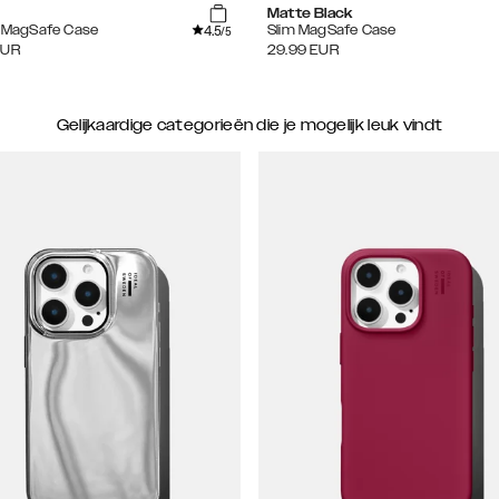
Matte Black
4.5
e MagSafe Case
Slim MagSafe Case
/5
EUR
29.99
EUR
Gelijkaardige categorieën die je mogelijk leuk vindt