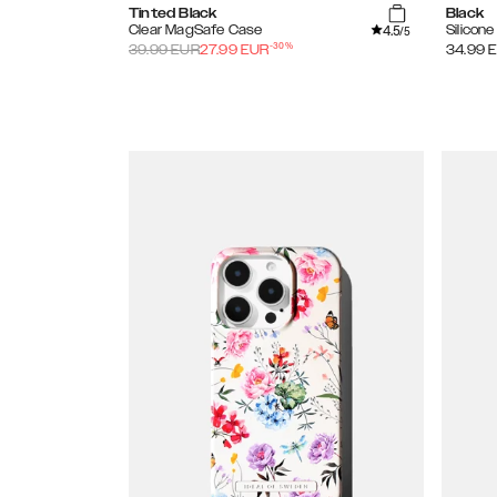
Tinted Black
Black
4.5
Clear MagSafe Case
Silicon
/5
-
30
%
39.99
EUR
27.99
EUR
34.99