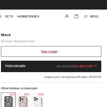
MENU
S
SETS
AANBIEDINGEN
Black
Bumper Magsafe Case
Kies model
-
30
%
TOEVOEGEN
49.99
EUR
34.99
EUR
Laagste prijs in de afgelopen 30 dagen: 49.99 EUR
Alternatieve ontwerpen
50%
50%
30%