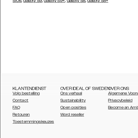
,
,
,
,
S10e
Galaxy S9
Galaxy S9+
Galaxy S8
Galaxy S8+
KLANTENDIENST
OVER IDEAL OF SWEDEN
OVER ONS
Volg bestelling
Ons verhaal
Algemene Voor
Contact
Sustainability
Privacybeleid
FAQ
Open posities
Become an Am
Retouren
Word reseller
AUSTRALIA
Toestemmingskeuzes
AUSTRIA