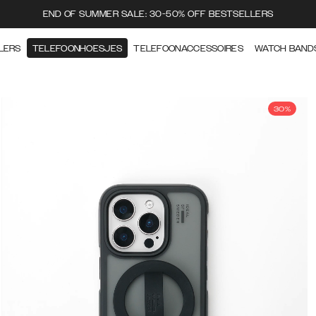
END OF SUMMER SALE: 30-50% OFF BESTSELLERS
LERS
TELEFOONHOESJES
TELEFOONACCESSOIRES
WATCH BAND
30%