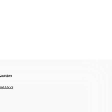
waarden
bassador