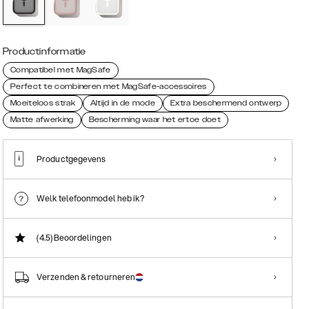
Productinformatie
Compatibel met MagSafe
Perfect te combineren met MagSafe-accessoires
Moeiteloos strak
Altijd in de mode
Extra beschermend ontwerp
Matte afwerking
Bescherming waar het ertoe doet
Productgegevens
Welk telefoonmodel heb ik?
(4.5)
Beoordelingen
Verzenden & retourneren