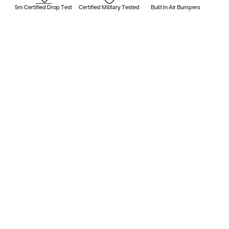
5m Certified Drop Test
Certified Military Tested
Built In Air Bumpers