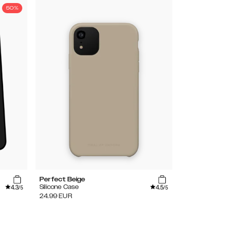
50%
Perfect Beige
4.3
4.5
Silicone Case
/5
/5
24.99
EUR