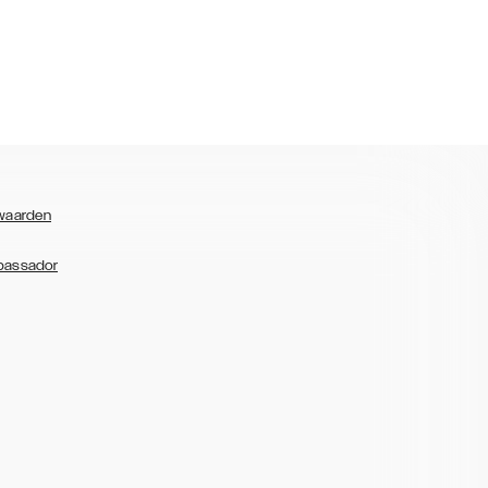
waarden
bassador