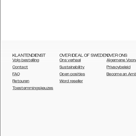
KLANTENDIENST
OVER IDEAL OF SWEDEN
OVER ONS
Volg bestelling
Ons verhaal
Algemene Voor
Contact
Sustainability
Privacybeleid
FAQ
Open posities
Become an Am
Retouren
Word reseller
AUSTRALIA
Toestemmingskeuzes
AUSTRIA
BELGIUM
CANADA
DANSK