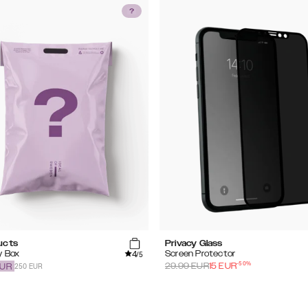
ucts
Privacy Glass
4
y Box
Screen Protector
/5
-
50
%
250 EUR
29.99
EUR
15
EUR
UR