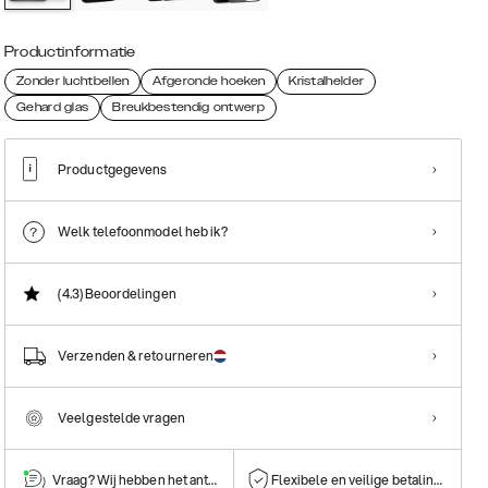
Productinformatie
Zonder luchtbellen
Afgeronde hoeken
Kristalhelder
Gehard glas
Breukbestendig ontwerp
Productgegevens
Welk telefoonmodel heb ik?
(4.3)
Beoordelingen
Verzenden & retourneren
Veelgestelde vragen
Vraag? Wij hebben het antwoord!
Flexibele en veilige betalingen