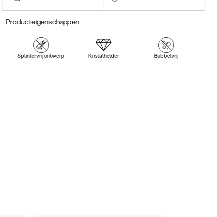
Producteigenschappen
Splintervrij ontwerp
Kristalhelder
Bubbelvrij