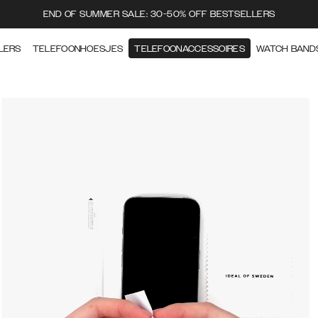
END OF SUMMER SALE: 30-50% OFF BESTSELLERS
LERS
TELEFOONHOESJES
TELEFOONACCESSOIRES
WATCH BAND