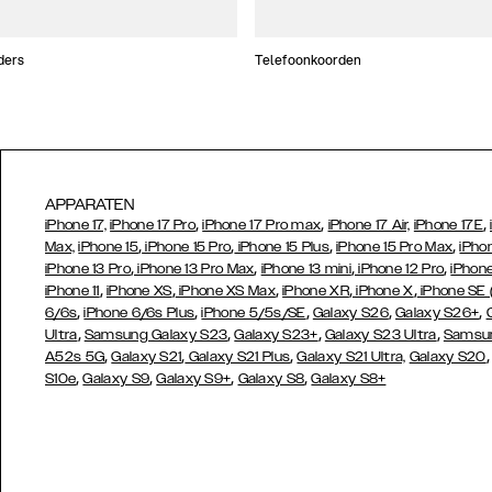
ders
Telefoonkoorden
APPARATEN
,
,
,
iPhone 17,
iPhone 17 Pro
iPhone 17 Pro max
iPhone 17 Air,
iPhone 17E
,
,
,
,
Max,
iPhone 15
iPhone 15 Pro
iPhone 15 Plus
iPhone 15 Pro Max
iPho
,
,
,
,
iPhone 13 Pro
iPhone 13 Pro Max
iPhone 13 mini
iPhone 12 Pro
iPhone
,
,
,
,
,
iPhone 11
iPhone XS
iPhone XS Max
iPhone XR
iPhone X
iPhone SE
,
,
,
,
,
6/6s
iPhone 6/6s Plus
iPhone 5/5s/SE
Galaxy S26
Galaxy S26+
,
,
,
,
Ultra
Samsung Galaxy S23
Galaxy S23+
Galaxy S23 Ultra
Samsun
,
,
,
A52s 5G
Galaxy S21
Galaxy S21 Plus
Galaxy S21 Ultra,
Galaxy S20
,
,
,
,
S10e
Galaxy S9
Galaxy S9+
Galaxy S8
Galaxy S8+