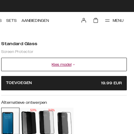
MENU
S
SETS
AANBIEDINGEN
Standard Glass
Screen Protector
Kies model
TOEVOEGEN
19.99
EUR
Alternatieve ontwerpen
50%
30%