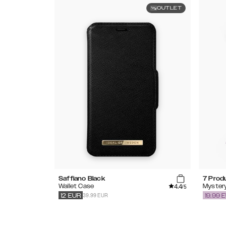
OUTLET
Saffiano Black
7 Prod
4.4
Wallet Case
Myster
/5
39.99 EUR
12
EUR
19.99
E