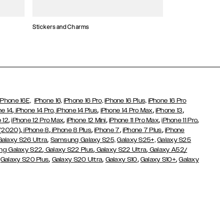
Stickers and Charms
Kaarthouders
iPhone 16E,
iPhone 16,
iPhone 16 Pro,
iPhone 16 Plus,
iPhone 16 Pro
,
,
,
,
ne 14
iPhone 14 Pro,
iPhone 14 Plus
iPhone 14 Pro Max
iPhone 13
,
,
,
,
,
 12
iPhone 12 Pro Max
iPhone 12 Mini
iPhone 11 Pro Max
iPhone 11 Pro
,
,
,
,
,
 (2020)
iPhone 8
iPhone 8 Plus
iPhone 7
iPhone 7 Plus
iPhone
,
Galaxy S26 Ultra
Samsung Galaxy S25,
Galaxy S25+,
Galaxy S25
,
,
,
g Galaxy S22
Galaxy S22 Plus
Galaxy S22 Ultra
Galaxy A52/
,
,
,
,
,
Galaxy S20 Plus
Galaxy S20 Ultra
Galaxy S10
Galaxy S10+
Galaxy