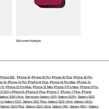
Siliconen Hoesjes
Dunne hoesjes
iPhone 16E,
iPhone 16,
iPhone 16 Pro,
iPhone 16 Plus,
iPhone 16 Pro
,
,
,
,
ne 14
iPhone 14 Pro,
iPhone 14 Plus
iPhone 14 Pro Max
iPhone 13
,
,
,
,
,
 12
iPhone 12 Pro Max
iPhone 12 Mini
iPhone 11 Pro Max
iPhone 11 Pro
,
,
,
,
,
 (2020)
iPhone 8
iPhone 8 Plus
iPhone 7
iPhone 7 Plus
iPhone
,
Galaxy S26 Ultra
Samsung Galaxy S25,
Galaxy S25+,
Galaxy S25
,
,
,
g Galaxy S22
Galaxy S22 Plus
Galaxy S22 Ultra
Galaxy A52/
,
,
,
,
,
Galaxy S20 Plus
Galaxy S20 Ultra
Galaxy S10
Galaxy S10+
Galaxy