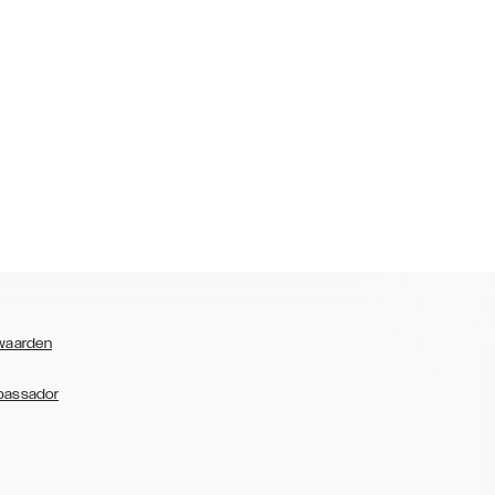
waarden
bassador