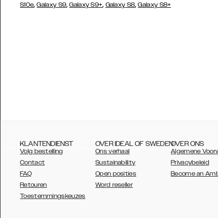
,
,
,
,
S10e
Galaxy S9
Galaxy S9+
Galaxy S8
Galaxy S8+
KLANTENDIENST
OVER IDEAL OF SWEDEN
OVER ONS
Volg bestelling
Ons verhaal
Algemene Voor
Contact
Sustainability
Privacybeleid
FAQ
Open posities
Become an Am
Retouren
Word reseller
AUSTRALIA
Toestemmingskeuzes
AUSTRIA