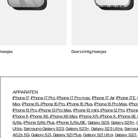
Hoesjes
Doorzichtig Hoesjes
APPARATEN
,
,
,
iPhone 17,
iPhone 17 Pro
iPhone 17 Pro max
iPhone 17 Air,
iPhone 17E
,
,
,
,
Max,
iPhone 15
iPhone 15 Pro
iPhone 15 Plus
iPhone 15 Pro Max
iPho
,
,
,
,
iPhone 13 Pro
iPhone 13 Pro Max
iPhone 13 mini
iPhone 12 Pro
iPhone
,
,
,
,
,
iPhone 11
iPhone XS
iPhone XS Max
iPhone XR
iPhone X
iPhone SE
,
,
,
,
,
6/6s
iPhone 6/6s Plus
iPhone 5/5s/SE
Galaxy S26
Galaxy S26+
,
,
,
,
Ultra
Samsung Galaxy S23
Galaxy S23+
Galaxy S23 Ultra
Samsun
,
,
,
A52s 5G
Galaxy S21
Galaxy S21 Plus
Galaxy S21 Ultra,
Galaxy S20