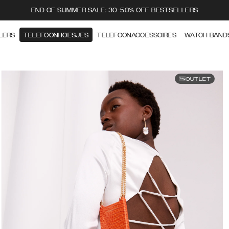
END OF SUMMER SALE: 30-50% OFF BESTSELLERS
LERS
TELEFOONHOESJES
TELEFOONACCESSOIRES
WATCH BAND
OUTLET