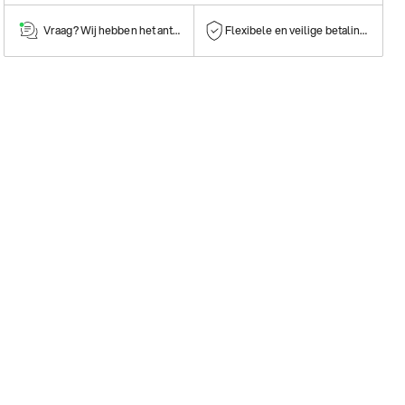
Vraag? Wij hebben het antwoord!
Flexibele en veilige betalingen