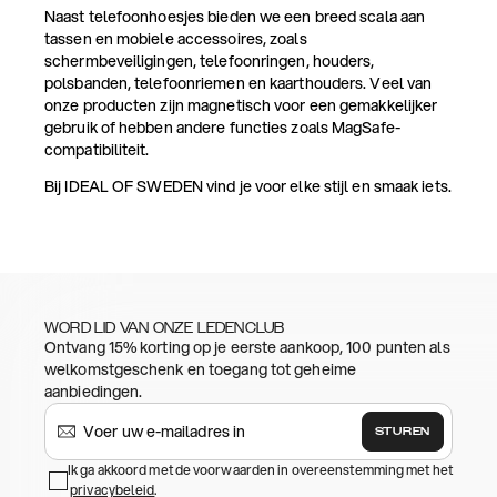
Naast telefoonhoesjes bieden we een breed scala aan
tassen en mobiele accessoires, zoals
schermbeveiligingen, telefoonringen, houders,
polsbanden, telefoonriemen en kaarthouders. Veel van
onze producten zijn magnetisch voor een gemakkelijker
gebruik of hebben andere functies zoals MagSafe-
compatibiliteit.
Bij IDEAL OF SWEDEN vind je voor elke stijl en smaak iets.
WORD LID VAN ONZE LEDENCLUB
Ontvang 15% korting op je eerste aankoop, 100 punten als
welkomstgeschenk en toegang tot geheime
aanbiedingen.
STUREN
Ik ga akkoord met de voorwaarden in overeenstemming met het
privacybeleid
.