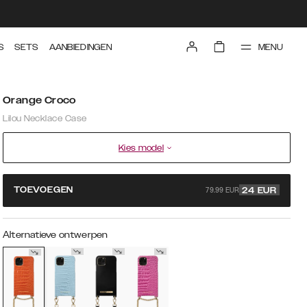
MENU
S
SETS
AANBIEDINGEN
Orange Croco
Lilou Necklace Case
Kies model
79.99 EUR
TOEVOEGEN
24
EUR
Alternatieve ontwerpen