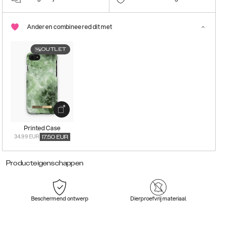
Anderen combineered dit met
OUTLET
Printed Case
34.99 EUR
17.50
EUR
Producteigenschappen
Beschermend ontwerp
Dierproefvrij materiaal