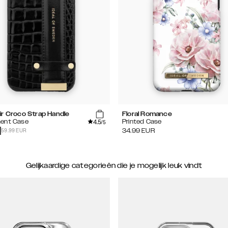
ir Croco Strap Handle
Floral Romance
4.5
ent Case
Printed Case
/5
59.99 EUR
34.99
EUR
Gelijkaardige categorieën die je mogelijk leuk vindt