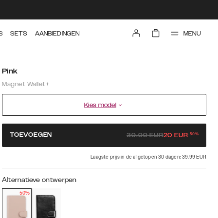
MENU
S
SETS
AANBIEDINGEN
Pink
Magnet Wallet+
Kies model
-
50
%
TOEVOEGEN
39.99
EUR
20
EUR
Laagste prijs in de afgelopen 30 dagen: 39.99 EUR
Alternatieve ontwerpen
50%