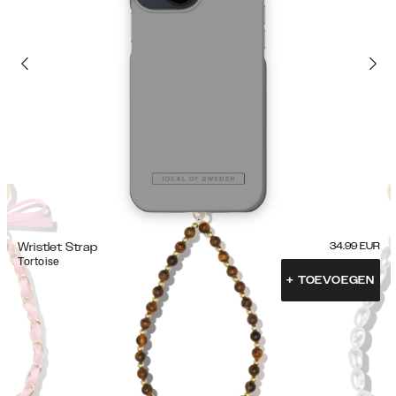
Wristlet Strap
34.99
EUR
Tortoise
+
TOEVOEGEN