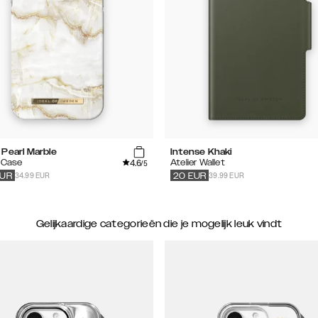
 Pearl Marble
Intense Khaki
4.6
 Case
Atelier Wallet
/5
34.99 EUR
39.99 EUR
UR
20
EUR
Gelijkaardige categorieën die je mogelijk leuk vindt