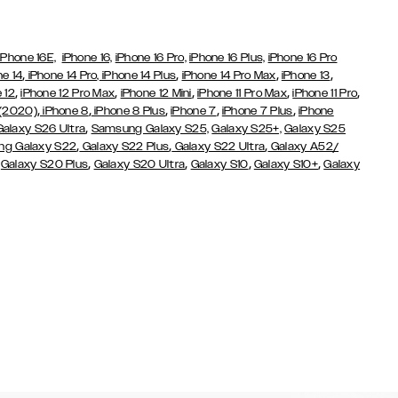
iPhone 16E,
iPhone 16,
iPhone 16 Pro,
iPhone 16 Plus,
iPhone 16 Pro
,
,
,
,
ne 14
iPhone 14 Pro,
iPhone 14 Plus
iPhone 14 Pro Max
iPhone 13
,
,
,
,
,
 12
iPhone 12 Pro Max
iPhone 12 Mini
iPhone 11 Pro Max
iPhone 11 Pro
,
,
,
,
,
 (2020)
iPhone 8
iPhone 8 Plus
iPhone 7
iPhone 7 Plus
iPhone
,
Galaxy S26 Ultra
Samsung Galaxy S25,
Galaxy S25+,
Galaxy S25
,
,
,
g Galaxy S22
Galaxy S22 Plus
Galaxy S22 Ultra
Galaxy A52/
,
,
,
,
,
Galaxy S20 Plus
Galaxy S20 Ultra
Galaxy S10
Galaxy S10+
Galaxy