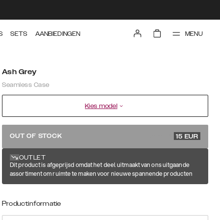
MENU
S
SETS
AANBIEDINGEN
Ash Grey
Seamless Case
Kies model
29.99 EUR
OUT OF STOCK
15
EUR
OUTLET
Dit product is afgeprijsd omdat het deel uitmaakt van ons uitgaande
assortiment om ruimte te maken voor nieuwe spannende producten
Productinformatie