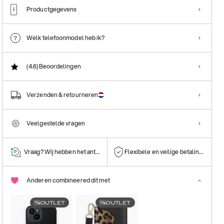
Productgegevens
Welk telefoonmodel heb ik?
(4.6)
Beoordelingen
Verzenden & retourneren
Veelgestelde vragen
Vraag? Wij hebben het antwoord!
Flexibele en veilige betalingen
Anderen combineered dit met
OUTLET
OUTLET