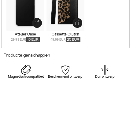
Atelier Case
Cassette Clutch
29.99 EUR
49.99 EUR
15
EUR
25
EUR
Producteigenschappen
Magnetisch compatibel
Beschermend ontwerp
Dun ontwerp