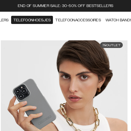
END OF SUMMER SALE: 30-50% OFF BESTSELLERS
LERS
TELEFOONHOESJES
TELEFOONACCESSOIRES
WATCH BAND
OUTLET