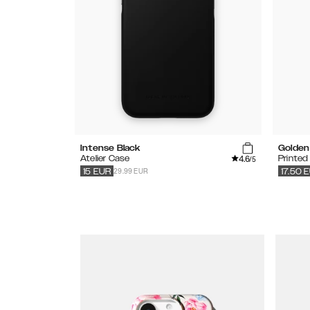
Intense Black
Golden
4.6
Atelier Case
Printed
/5
29.99 EUR
15
EUR
17.50
E