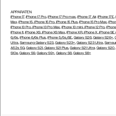
APPARATEN
,
,
,
iPhone 17,
iPhone 17 Pro
iPhone 17 Pro max
iPhone 17 Air,
iPhone 17E
,
,
,
,
Max,
iPhone 15
iPhone 15 Pro
iPhone 15 Plus
iPhone 15 Pro Max
iPho
,
,
,
,
iPhone 13 Pro
iPhone 13 Pro Max
iPhone 13 mini
iPhone 12 Pro
iPhone
,
,
,
,
,
iPhone 11
iPhone XS
iPhone XS Max
iPhone XR
iPhone X
iPhone SE
,
,
,
,
,
6/6s
iPhone 6/6s Plus
iPhone 5/5s/SE
Galaxy S26
Galaxy S26+
,
,
,
,
Ultra
Samsung Galaxy S23
Galaxy S23+
Galaxy S23 Ultra
Samsun
,
,
,
A52s 5G
Galaxy S21
Galaxy S21 Plus
Galaxy S21 Ultra,
Galaxy S20
,
,
,
,
S10e
Galaxy S9
Galaxy S9+
Galaxy S8
Galaxy S8+