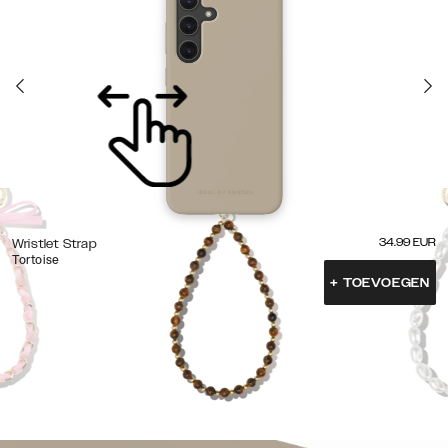
34.99
EUR
Wristlet Strap
Tortoise
+
TOEVOEGEN