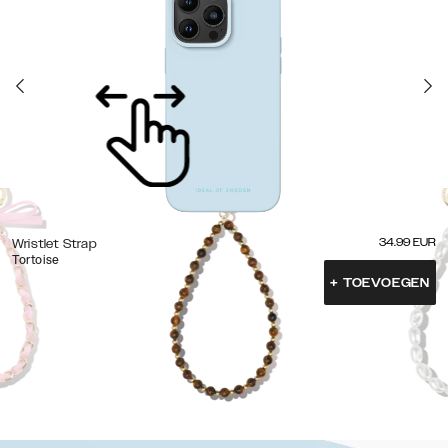
34.99
EUR
Wristlet Strap
Tortoise
+
TOEVOEGEN