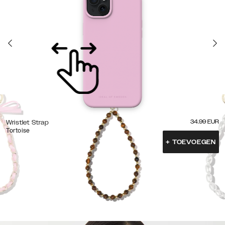
34.99
EUR
Wristlet Strap
Tortoise
+
TOEVOEGEN