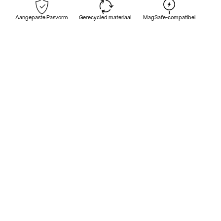
Aangepaste Pasvorm
Gerecycled materiaal
MagSafe-compatibel