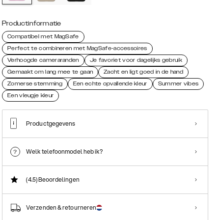
Productinformatie
Compatibel met MagSafe
Perfect te combineren met MagSafe-accessoires
Verhoogde cameraranden
Je favoriet voor dagelijks gebruik
Gemaakt om lang mee te gaan
Zacht en ligt goed in de hand
Zomerse stemming
Een echte opvallende kleur
Summer vibes
Een vleugje kleur
Productgegevens
Welk telefoonmodel heb ik?
(4.5)
Beoordelingen
Verzenden & retourneren