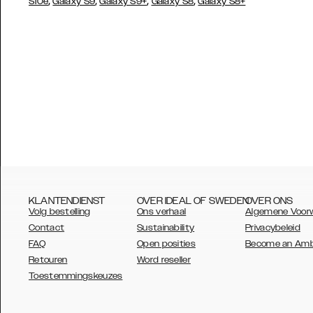
,
,
,
,
S10e
Galaxy S9
Galaxy S9+
Galaxy S8
Galaxy S8+
KLANTENDIENST
OVER IDEAL OF SWEDEN
OVER ONS
Volg bestelling
Ons verhaal
Algemene Voor
Contact
Sustainability
Privacybeleid
FAQ
Open posities
Become an Am
Retouren
Word reseller
AUSTRALIA
Toestemmingskeuzes
AUSTRIA