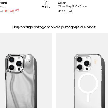
Floral
Clear
4.5
ase
Clear MagSafe Case
/5
-
50
%
UR
15
EUR
34.99
EUR
Gelijkaardige categorieën die je mogelijk leuk vindt