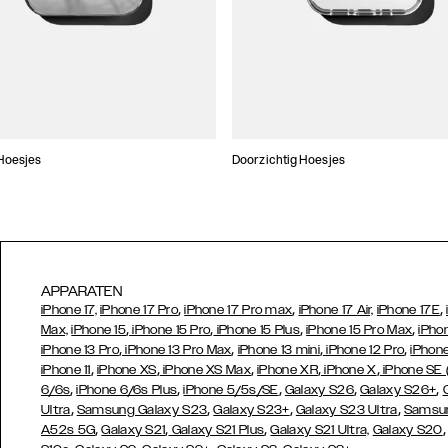
Hoesjes
Doorzichtig Hoesjes
APPARATEN
,
,
,
iPhone 17,
iPhone 17 Pro
iPhone 17 Pro max
iPhone 17 Air,
iPhone 17E
,
,
,
,
Max,
iPhone 15
iPhone 15 Pro
iPhone 15 Plus
iPhone 15 Pro Max
iPho
,
,
,
,
iPhone 13 Pro
iPhone 13 Pro Max
iPhone 13 mini
iPhone 12 Pro
iPhone
,
,
,
,
,
iPhone 11
iPhone XS
iPhone XS Max
iPhone XR
iPhone X
iPhone SE
,
,
,
,
,
6/6s
iPhone 6/6s Plus
iPhone 5/5s/SE
Galaxy S26
Galaxy S26+
,
,
,
,
Ultra
Samsung Galaxy S23
Galaxy S23+
Galaxy S23 Ultra
Samsun
,
,
,
A52s 5G
Galaxy S21
Galaxy S21 Plus
Galaxy S21 Ultra,
Galaxy S20