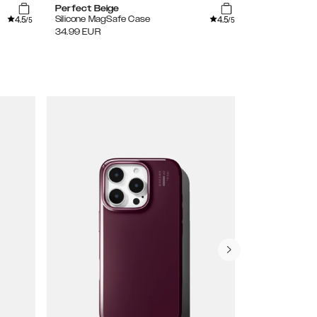
Perfect Beige
Clear
4.5
4.5
Silicone MagSafe Case
Clear Case
/5
/5
34.99
EUR
24.99
EUR