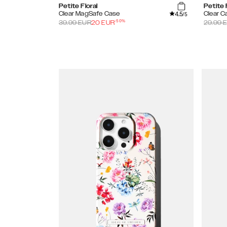
Petite Floral
Petite 
4.5
Clear MagSafe Case
Clear C
/5
-
50
%
39.99
EUR
20
EUR
29.99
E