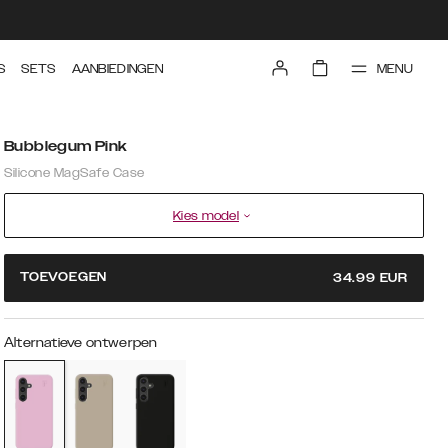
MENU
S
SETS
AANBIEDINGEN
Bubblegum Pink
Silicone MagSafe Case
Kies model
TOEVOEGEN
34.99
EUR
Alternatieve ontwerpen