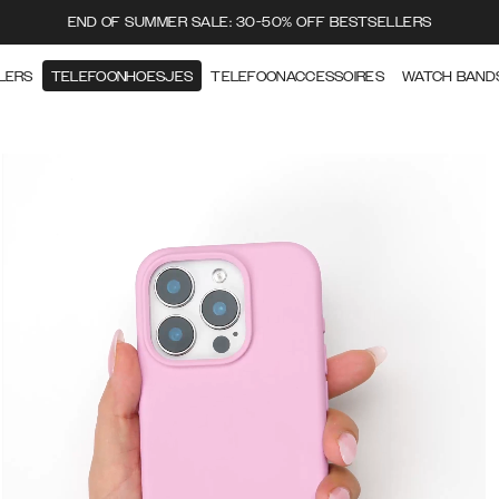
END OF SUMMER SALE: 30-50% OFF BESTSELLERS
LERS
TELEFOONHOESJES
TELEFOONACCESSOIRES
WATCH BAND