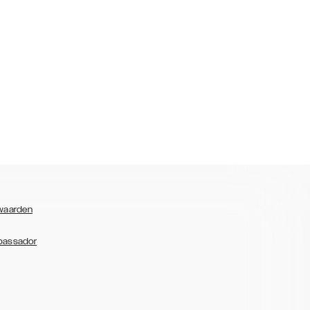
waarden
bassador