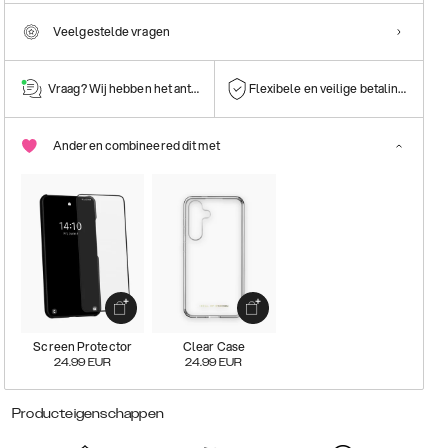
Veelgestelde vragen
Vraag? Wij hebben het antwoord!
Flexibele en veilige betalingen
Anderen combineered dit met
Screen Protector
Clear Case
24.99
EUR
24.99
EUR
Producteigenschappen