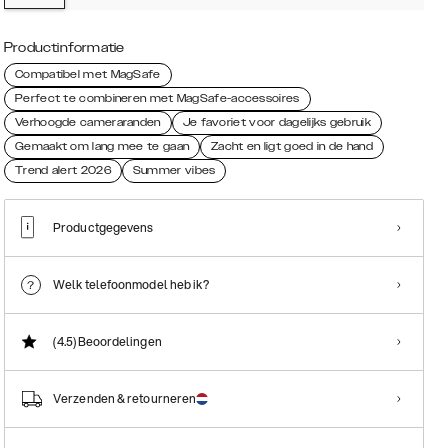
Productinformatie
Compatibel met MagSafe
Perfect te combineren met MagSafe-accessoires
Verhoogde cameraranden
Je favoriet voor dagelijks gebruik
Gemaakt om lang mee te gaan
Zacht en ligt goed in de hand
Trend alert 2026
Summer vibes
Productgegevens
Welk telefoonmodel heb ik?
(4.5)
Beoordelingen
Verzenden & retourneren