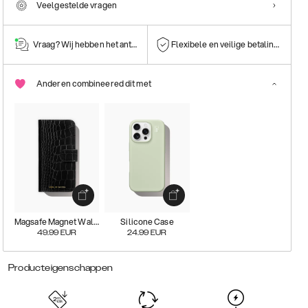
Veelgestelde vragen
Vraag? Wij hebben het antwoord!
Flexibele en veilige betalingen
Anderen combineered dit met
Magsafe Magnet Wallet+
Silicone Case
49.99
EUR
24.99
EUR
Producteigenschappen