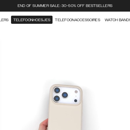
END OF SUMMER SALE: 30-50% OFF BESTSELLERS
LERS
TELEFOONHOESJES
TELEFOONACCESSOIRES
WATCH BAND