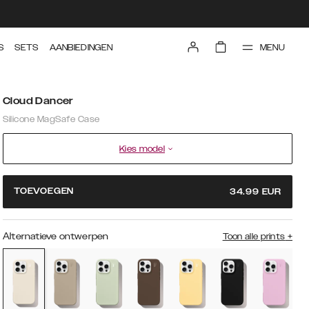
MENU
S
SETS
AANBIEDINGEN
Cloud Dancer
Silicone MagSafe Case
Kies model
TOEVOEGEN
34.99
EUR
Alternatieve ontwerpen
Toon alle prints
+