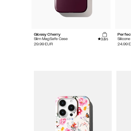
Glossy Cherry
Perfec
3.8
Slim MagSafe Case
Silicon
/5
29.99
EUR
24.99