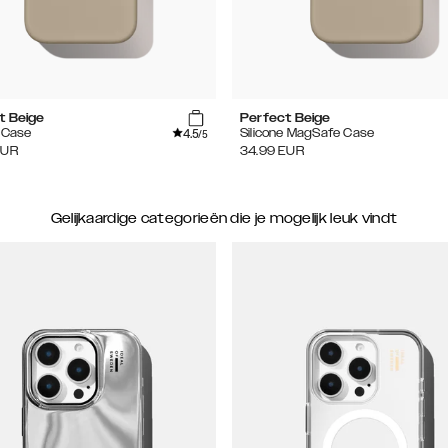
t Beige
Perfect Beige
4.5
e Case
Silicone MagSafe Case
/5
EUR
34.99
EUR
Gelijkaardige categorieën die je mogelijk leuk vindt