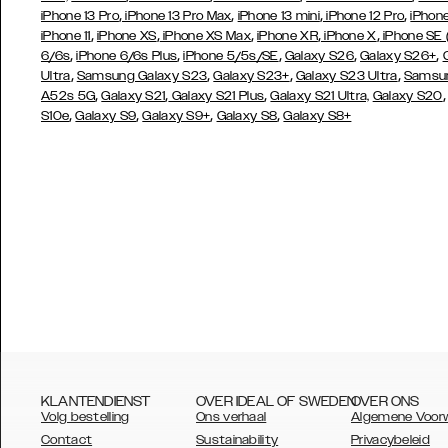
,
,
,
,
iPhone 13 Pro
iPhone 13 Pro Max
iPhone 13 mini
iPhone 12 Pro
iPhone
,
,
,
,
,
iPhone 11
iPhone XS
iPhone XS Max
iPhone XR
iPhone X
iPhone SE
,
,
,
,
,
6/6s
iPhone 6/6s Plus
iPhone 5/5s/SE
Galaxy S26
Galaxy S26+
,
,
,
,
Ultra
Samsung Galaxy S23
Galaxy S23+
Galaxy S23 Ultra
Samsun
,
,
,
A52s 5G
Galaxy S21
Galaxy S21 Plus
Galaxy S21 Ultra,
Galaxy S20
,
,
,
,
S10e
Galaxy S9
Galaxy S9+
Galaxy S8
Galaxy S8+
KLANTENDIENST
OVER IDEAL OF SWEDEN
OVER ONS
Volg bestelling
Ons verhaal
Algemene Voor
Contact
Sustainability
Privacybeleid