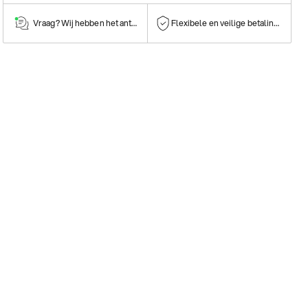
Vraag? Wij hebben het antwoord!
Flexibele en veilige betalingen