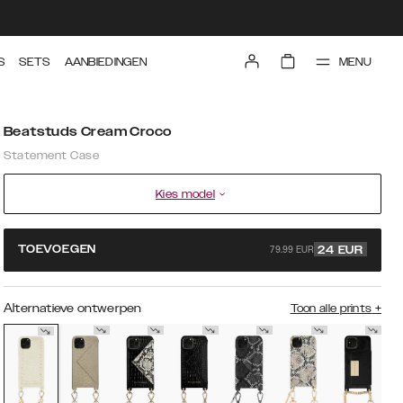
MENU
S
SETS
AANBIEDINGEN
Beatstuds Cream Croco
Statement Case
Kies model
79.99 EUR
TOEVOEGEN
24
EUR
Alternatieve ontwerpen
Toon alle prints
+