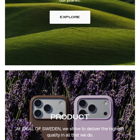
EXPLORE
PRODUCT
At IDEAL OF SWEDEN, we strive to deliver the highest
quality in all that we do.