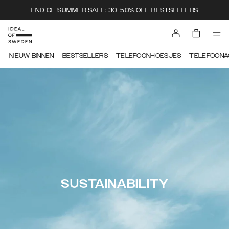
END OF SUMMER SALE: 30-50% OFF BESTSELLERS
NIEUW BINNEN
BESTSELLERS
TELEFOONHOESJES
TELEFOONA
SUSTAINABILITY