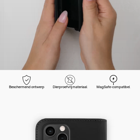
Beschermend ontwerp
Dierproefvrij materiaal
MagSafe-compatibel