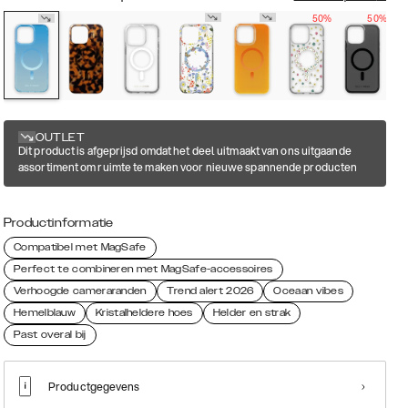
50%
50%
OUTLET
Dit product is afgeprijsd omdat het deel uitmaakt van ons uitgaande
assortiment om ruimte te maken voor nieuwe spannende producten
Productinformatie
Compatibel met MagSafe
Perfect te combineren met MagSafe-accessoires
Verhoogde cameraranden
Trend alert 2026
Oceaan vibes
Hemelblauw
Kristalheldere hoes
Helder en strak
Past overal bij
Productgegevens