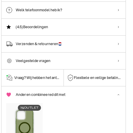
Welk telefoonmodel heb ik?
(4.5)
Beoordelingen
Verzenden & retourneren
Veelgestelde vragen
Vraag? Wij hebben het antwoord!
Flexibele en veilige betalingen
Anderen combineered dit met
OUTLET