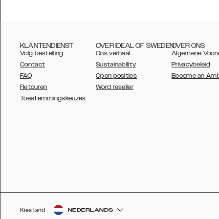
KLANTENDIENST
OVER IDEAL OF SWEDEN
OVER ONS
Volg bestelling
Ons verhaal
Algemene Voor
Contact
Sustainability
Privacybeleid
FAQ
Open posities
Become an Am
Retouren
Word reseller
AUSTRALIA
Toestemmingskeuzes
AUSTRIA
BELGIUM
CANADA
DANSK
DEUTSCH
ESPAÑOL
Kies land
NEDERLANDS