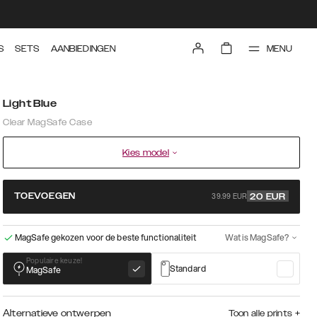
MENU
S
SETS
AANBIEDINGEN
Light Blue
Clear MagSafe Case
Kies model
39.99 EUR
TOEVOEGEN
20
EUR
MagSafe gekozen voor de beste functionaliteit
Wat is MagSafe?
Populaire keuze!
Standard
MagSafe
Alternatieve ontwerpen
Toon alle prints
+