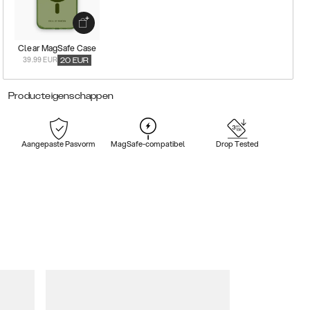
Clear MagSafe Case
39.99 EUR
20
EUR
Producteigenschappen
Aangepaste Pasvorm
MagSafe-compatibel
Drop Tested