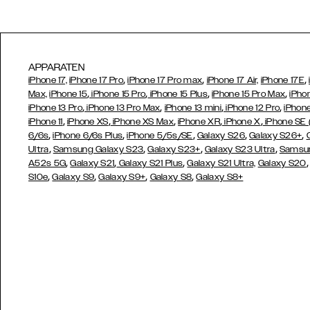
APPARATEN
,
,
,
iPhone 17,
iPhone 17 Pro
iPhone 17 Pro max
iPhone 17 Air,
iPhone 17E
,
,
,
,
Max,
iPhone 15
iPhone 15 Pro
iPhone 15 Plus
iPhone 15 Pro Max
iPho
,
,
,
,
iPhone 13 Pro
iPhone 13 Pro Max
iPhone 13 mini
iPhone 12 Pro
iPhone
,
,
,
,
,
iPhone 11
iPhone XS
iPhone XS Max
iPhone XR
iPhone X
iPhone SE
,
,
,
,
,
6/6s
iPhone 6/6s Plus
iPhone 5/5s/SE
Galaxy S26
Galaxy S26+
,
,
,
,
Ultra
Samsung Galaxy S23
Galaxy S23+
Galaxy S23 Ultra
Samsun
,
,
,
A52s 5G
Galaxy S21
Galaxy S21 Plus
Galaxy S21 Ultra,
Galaxy S20
,
,
,
,
S10e
Galaxy S9
Galaxy S9+
Galaxy S8
Galaxy S8+