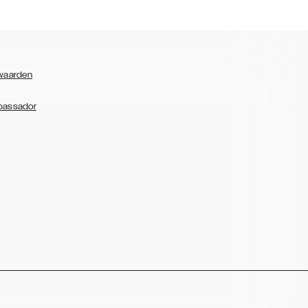
waarden
bassador