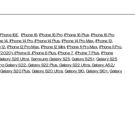
iPhone 16E,
iPhone 16,
iPhone 16 Pro,
iPhone 16 Plus,
iPhone 16 Pro
,
,
,
,
ne 14
iPhone 14 Pro,
iPhone 14 Plus
iPhone 14 Pro Max
iPhone 13
,
,
,
,
,
 12
iPhone 12 Pro Max
iPhone 12 Mini
iPhone 11 Pro Max
iPhone 11 Pro
,
,
,
,
,
 (2020)
iPhone 8
iPhone 8 Plus
iPhone 7
iPhone 7 Plus
iPhone
,
Galaxy S26 Ultra
Samsung Galaxy S25,
Galaxy S25+,
Galaxy S25
,
,
,
g Galaxy S22
Galaxy S22 Plus
Galaxy S22 Ultra
Galaxy A52/
,
,
,
,
,
Galaxy S20 Plus
Galaxy S20 Ultra
Galaxy S10
Galaxy S10+
Galaxy