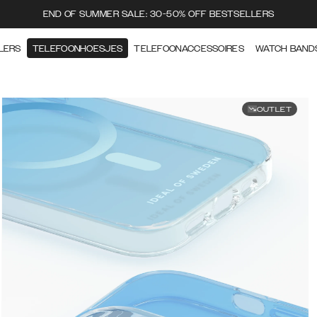
END OF SUMMER SALE: 30-50% OFF BESTSELLERS
LERS
TELEFOONHOESJES
TELEFOONACCESSOIRES
WATCH BAND
OUTLET