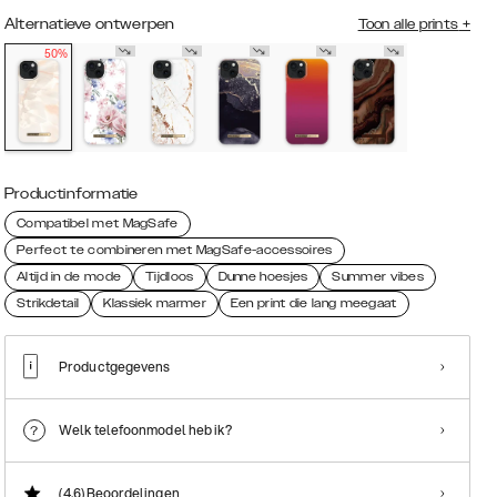
Alternatieve ontwerpen
Toon alle prints
+
50%
Productinformatie
Compatibel met MagSafe
Perfect te combineren met MagSafe-accessoires
Altijd in de mode
Tijdloos
Dunne hoesjes
Summer vibes
Strikdetail
Klassiek marmer
Een print die lang meegaat
Productgegevens
Welk telefoonmodel heb ik?
(4.6)
Beoordelingen