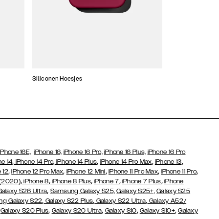
Siliconen Hoesjes
Dunne hoesjes
iPhone 16E,
iPhone 16,
iPhone 16 Pro,
iPhone 16 Plus,
iPhone 16 Pro
,
,
,
,
ne 14
iPhone 14 Pro,
iPhone 14 Plus
iPhone 14 Pro Max
iPhone 13
,
,
,
,
,
 12
iPhone 12 Pro Max
iPhone 12 Mini
iPhone 11 Pro Max
iPhone 11 Pro
,
,
,
,
,
 (2020)
iPhone 8
iPhone 8 Plus
iPhone 7
iPhone 7 Plus
iPhone
,
Galaxy S26 Ultra
Samsung Galaxy S25,
Galaxy S25+,
Galaxy S25
,
,
,
g Galaxy S22
Galaxy S22 Plus
Galaxy S22 Ultra
Galaxy A52/
,
,
,
,
,
Galaxy S20 Plus
Galaxy S20 Ultra
Galaxy S10
Galaxy S10+
Galaxy