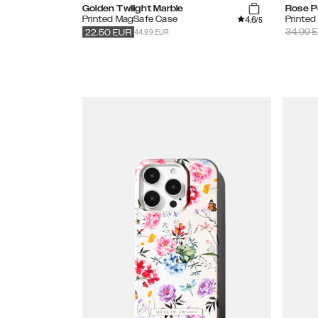
Golden Twilight Marble
Rose P
4.6
Printed MagSafe Case
Printed
/5
44.99 EUR
34.99
E
22.50
EUR