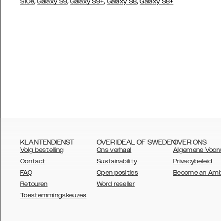
,
,
,
,
S10e
Galaxy S9
Galaxy S9+
Galaxy S8
Galaxy S8+
KLANTENDIENST
OVER IDEAL OF SWEDEN
OVER ONS
Volg bestelling
Ons verhaal
Algemene Voor
Contact
Sustainability
Privacybeleid
FAQ
Open posities
Become an Am
Retouren
Word reseller
AUSTRALIA
Toestemmingskeuzes
AUSTRIA