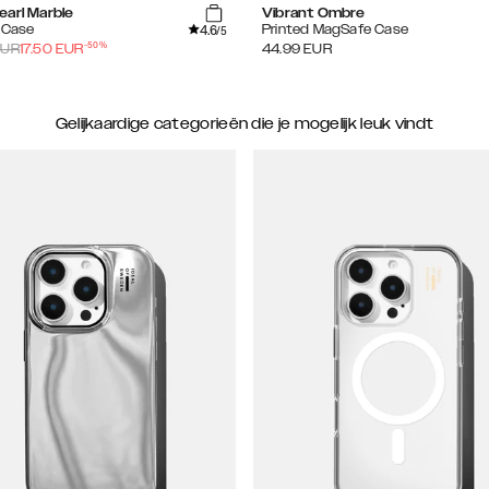
earl Marble
Vibrant Ombre
4.6
 Case
Printed MagSafe Case
/5
-
50
%
UR
17.50
EUR
44.99
EUR
Gelijkaardige categorieën die je mogelijk leuk vindt