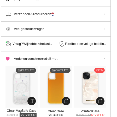
Verzenden & retourneren
Veelgestelde vragen
Vraag? Wij hebben het antwoord!
Flexibele en veilige betalingen
Anderen combineered dit met
OUTLET
OUTLET
50%
Clear MagSafe Case
Clear Case
Printed Case
44.99 EUR
22.50
EUR
29.99
EUR
34.99
EUR
17.50
EUR