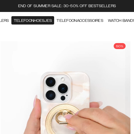
END OF SUMMER SALE: 30-50% OFF BESTSELLERS
LERS
TELEFOONHOESJES
TELEFOONACCESSOIRES
WATCH BAND
50%