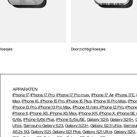
Hoesjes
Doorzichtig Hoesjes
APPARATEN
,
,
,
iPhone 17,
iPhone 17 Pro
iPhone 17 Pro max
iPhone 17 Air,
iPhone 17E
,
,
,
,
Max,
iPhone 15
iPhone 15 Pro
iPhone 15 Plus
iPhone 15 Pro Max
iPho
,
,
,
,
iPhone 13 Pro
iPhone 13 Pro Max
iPhone 13 mini
iPhone 12 Pro
iPhone
,
,
,
,
,
iPhone 11
iPhone XS
iPhone XS Max
iPhone XR
iPhone X
iPhone SE
,
,
,
,
,
6/6s
iPhone 6/6s Plus
iPhone 5/5s/SE
Galaxy S26
Galaxy S26+
,
,
,
,
Ultra
Samsung Galaxy S23
Galaxy S23+
Galaxy S23 Ultra
Samsun
,
,
,
A52s 5G
Galaxy S21
Galaxy S21 Plus
Galaxy S21 Ultra,
Galaxy S20