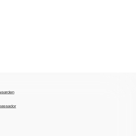
waarden
bassador