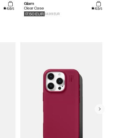
Glam
Azura Marble
4.6
4.5
Clear Case
Printed Case
/5
/5
34.99 EUR
34.99
EUR
17.50
EUR