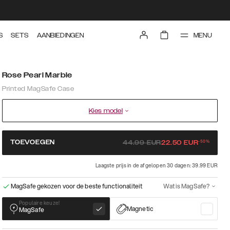
MENU
S
SETS
AANBIEDINGEN
Rose Pearl Marble
Printed MagSafe Case
Kies model
-
50
%
TOEVOEGEN
44.99
EUR
22.50
EUR
Laagste prijs in de afgelopen 30 dagen: 39.99 EUR
MagSafe gekozen voor de beste functionaliteit
Wat is MagSafe?
Populaire keuze!
Magnetic
MagSafe