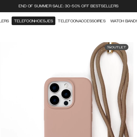
END OF SUMMER SALE: 30-50% OFF BESTSELLERS
LERS
TELEFOONHOESJES
TELEFOONACCESSOIRES
WATCH BAND
OUTLET