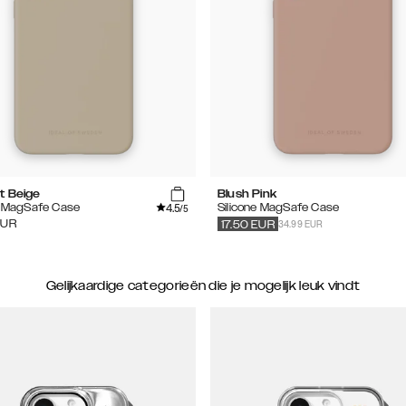
t Beige
Blush Pink
4.5
e MagSafe Case
Silicone MagSafe Case
/5
34.99 EUR
EUR
17.50
EUR
Gelijkaardige categorieën die je mogelijk leuk vindt