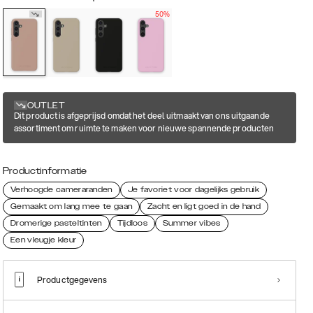
50%
OUTLET
Dit product is afgeprijsd omdat het deel uitmaakt van ons uitgaande
assortiment om ruimte te maken voor nieuwe spannende producten
Productinformatie
Verhoogde cameraranden
Je favoriet voor dagelijks gebruik
Gemaakt om lang mee te gaan
Zacht en ligt goed in de hand
Dromerige pasteltinten
Tijdloos
Summer vibes
Een vleugje kleur
Productgegevens