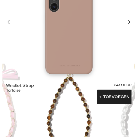
Wristlet Strap
34.99
EUR
Tortoise
+
TOEVOEGEN