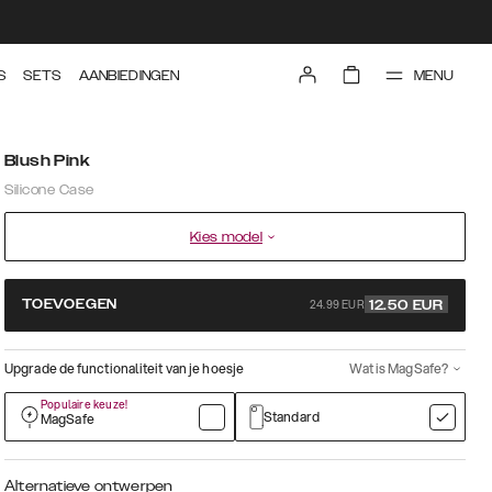
MENU
S
SETS
AANBIEDINGEN
Blush Pink
Silicone Case
Kies model
24.99 EUR
TOEVOEGEN
12.50
EUR
Upgrade de functionaliteit van je hoesje
Wat is MagSafe?
Populaire keuze!
Standard
MagSafe
Alternatieve ontwerpen