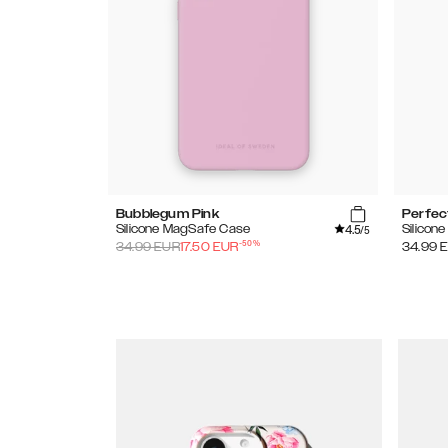
Bubblegum Pink
Perfec
4.5
Silicone MagSafe Case
Silicon
/5
-
50
%
34.99
EUR
17.50
EUR
34.99