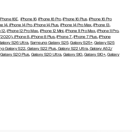
iPhone 16E,
iPhone 16,
iPhone 16 Pro,
iPhone 16 Plus,
iPhone 16 Pro
,
,
,
,
ne 14
iPhone 14 Pro,
iPhone 14 Plus
iPhone 14 Pro Max
iPhone 13
,
,
,
,
,
 12
iPhone 12 Pro Max
iPhone 12 Mini
iPhone 11 Pro Max
iPhone 11 Pro
,
,
,
,
,
 (2020)
iPhone 8
iPhone 8 Plus
iPhone 7
iPhone 7 Plus
iPhone
,
Galaxy S26 Ultra
Samsung Galaxy S25,
Galaxy S25+,
Galaxy S25
,
,
,
g Galaxy S22
Galaxy S22 Plus
Galaxy S22 Ultra
Galaxy A52/
,
,
,
,
,
Galaxy S20 Plus
Galaxy S20 Ultra
Galaxy S10
Galaxy S10+
Galaxy