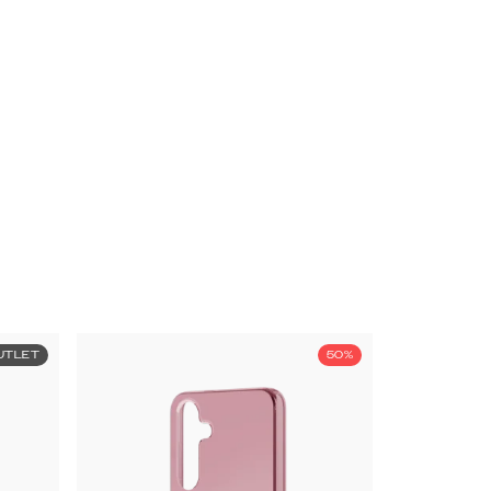
UTLET
50%