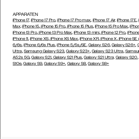
APPARATEN
,
,
,
iPhone 17,
iPhone 17 Pro
iPhone 17 Pro max
iPhone 17 Air,
iPhone 17E
,
,
,
,
Max,
iPhone 15
iPhone 15 Pro
iPhone 15 Plus
iPhone 15 Pro Max
iPho
,
,
,
,
iPhone 13 Pro
iPhone 13 Pro Max
iPhone 13 mini
iPhone 12 Pro
iPhone
,
,
,
,
,
iPhone 11
iPhone XS
iPhone XS Max
iPhone XR
iPhone X
iPhone SE
,
,
,
,
,
6/6s
iPhone 6/6s Plus
iPhone 5/5s/SE
Galaxy S26
Galaxy S26+
,
,
,
,
Ultra
Samsung Galaxy S23
Galaxy S23+
Galaxy S23 Ultra
Samsun
,
,
,
A52s 5G
Galaxy S21
Galaxy S21 Plus
Galaxy S21 Ultra,
Galaxy S20
,
,
,
,
S10e
Galaxy S9
Galaxy S9+
Galaxy S8
Galaxy S8+