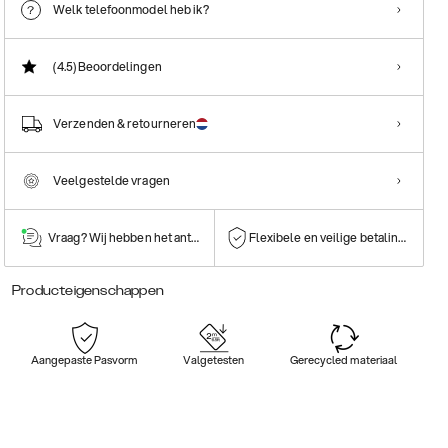
Welk telefoonmodel heb ik?
(4.5)
Beoordelingen
Verzenden & retourneren
Veelgestelde vragen
Vraag? Wij hebben het antwoord!
Flexibele en veilige betalingen
Producteigenschappen
Aangepaste Pasvorm
Valgetesten
Gerecycled materiaal