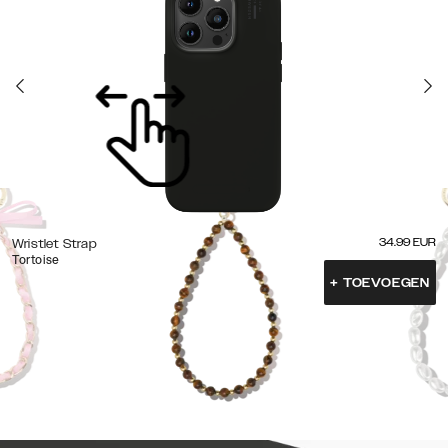
34.99
EUR
Wristlet Strap
Tortoise
+
TOEVOEGEN