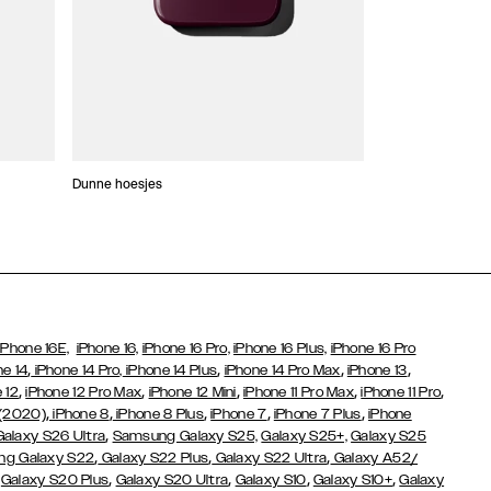
Dunne hoesjes
Portefeuille Hoes
iPhone 16E,
iPhone 16,
iPhone 16 Pro,
iPhone 16 Plus,
iPhone 16 Pro
,
,
,
,
ne 14
iPhone 14 Pro,
iPhone 14 Plus
iPhone 14 Pro Max
iPhone 13
,
,
,
,
,
 12
iPhone 12 Pro Max
iPhone 12 Mini
iPhone 11 Pro Max
iPhone 11 Pro
,
,
,
,
,
 (2020)
iPhone 8
iPhone 8 Plus
iPhone 7
iPhone 7 Plus
iPhone
,
Galaxy S26 Ultra
Samsung Galaxy S25,
Galaxy S25+,
Galaxy S25
,
,
,
g Galaxy S22
Galaxy S22 Plus
Galaxy S22 Ultra
Galaxy A52/
,
,
,
,
,
Galaxy S20 Plus
Galaxy S20 Ultra
Galaxy S10
Galaxy S10+
Galaxy