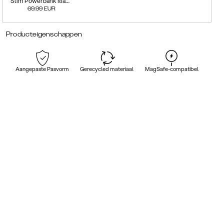
Slim Powerbank Magsafe
69.99
EUR
Producteigenschappen
Aangepaste Pasvorm
Gerecycled materiaal
MagSafe-compatibel