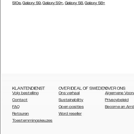
,
,
,
,
S10e
Galaxy S9
Galaxy S9+
Galaxy S8
Galaxy S8+
KLANTENDIENST
OVER IDEAL OF SWEDEN
OVER ONS
Volg bestelling
Ons verhaal
Algemene Voor
Contact
Sustainability
Privacybeleid
FAQ
Open posities
Become an Am
Retouren
Word reseller
AUSTRALIA
Toestemmingskeuzes
AUSTRIA