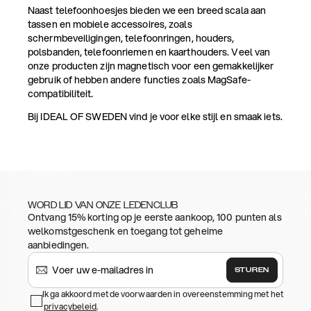
Naast telefoonhoesjes bieden we een breed scala aan
tassen en mobiele accessoires, zoals
schermbeveiligingen, telefoonringen, houders,
polsbanden, telefoonriemen en kaarthouders. Veel van
onze producten zijn magnetisch voor een gemakkelijker
gebruik of hebben andere functies zoals MagSafe-
compatibiliteit.
Bij IDEAL OF SWEDEN vind je voor elke stijl en smaak iets.
WORD LID VAN ONZE LEDENCLUB
Ontvang 15% korting op je eerste aankoop, 100 punten als
welkomstgeschenk en toegang tot geheime
aanbiedingen.
STUREN
Ik ga akkoord met de voorwaarden in overeenstemming met het
privacybeleid
.