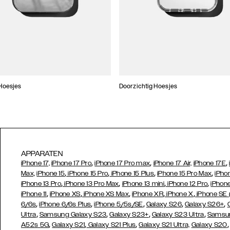
Hoesjes
Doorzichtig Hoesjes
APPARATEN
,
,
,
iPhone 17,
iPhone 17 Pro
iPhone 17 Pro max
iPhone 17 Air,
iPhone 17E
,
,
,
,
Max,
iPhone 15
iPhone 15 Pro
iPhone 15 Plus
iPhone 15 Pro Max
iPho
,
,
,
,
iPhone 13 Pro
iPhone 13 Pro Max
iPhone 13 mini
iPhone 12 Pro
iPhone
,
,
,
,
,
iPhone 11
iPhone XS
iPhone XS Max
iPhone XR
iPhone X
iPhone SE
,
,
,
,
,
6/6s
iPhone 6/6s Plus
iPhone 5/5s/SE
Galaxy S26
Galaxy S26+
,
,
,
,
Ultra
Samsung Galaxy S23
Galaxy S23+
Galaxy S23 Ultra
Samsun
,
,
,
A52s 5G
Galaxy S21
Galaxy S21 Plus
Galaxy S21 Ultra,
Galaxy S20