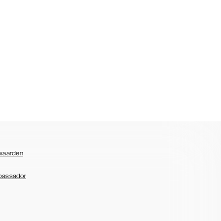
waarden
bassador