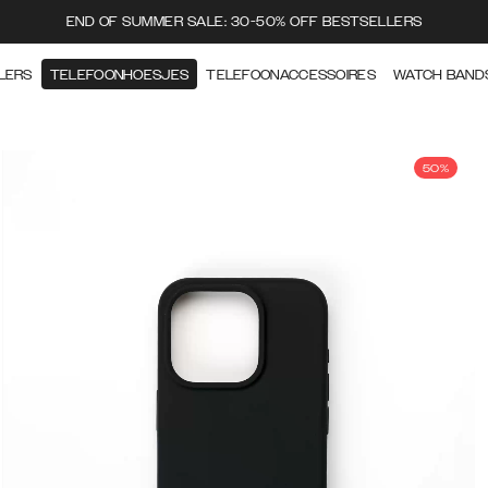
END OF SUMMER SALE: 30-50% OFF BESTSELLERS
LERS
TELEFOONHOESJES
TELEFOONACCESSOIRES
WATCH BAND
50%