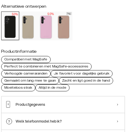
Alternatieve ontwerpen
50%
50%
Productinformatie
Compatibel met MagSafe
Perfect te combineren met MagSafe-accessoires
Verhoogde cameraranden
Je favoriet voor dagelijks gebruik
Gemaakt om lang mee te gaan
Zacht en ligt goed in de hand
Moeiteloos strak
Altijd in de mode
Productgegevens
Welk telefoonmodel heb ik?