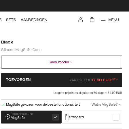
MENU
S
SETS
AANBIEDINGEN
Black
Silicone MagSafe Case
Kies model
-
50
%
TOEVOEGEN
34.99
EUR
17.50
EUR
Laagste prijs in de afgelopen 30 dagen: 34.99 EUR
MagSafe gekozen voor de beste functionaliteit
Wat is MagSafe?
Populaire keuze!
Standard
MagSafe