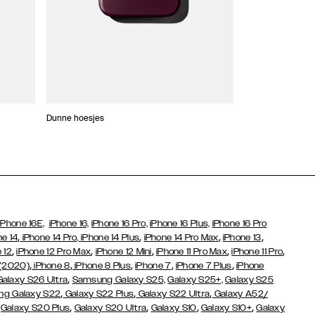
Dunne hoesjes
Portefeuille Hoes
iPhone 16E,
iPhone 16,
iPhone 16 Pro,
iPhone 16 Plus,
iPhone 16 Pro
,
,
,
,
ne 14
iPhone 14 Pro,
iPhone 14 Plus
iPhone 14 Pro Max
iPhone 13
,
,
,
,
,
 12
iPhone 12 Pro Max
iPhone 12 Mini
iPhone 11 Pro Max
iPhone 11 Pro
,
,
,
,
,
 (2020)
iPhone 8
iPhone 8 Plus
iPhone 7
iPhone 7 Plus
iPhone
,
Galaxy S26 Ultra
Samsung Galaxy S25,
Galaxy S25+,
Galaxy S25
,
,
,
g Galaxy S22
Galaxy S22 Plus
Galaxy S22 Ultra
Galaxy A52/
,
,
,
,
,
Galaxy S20 Plus
Galaxy S20 Ultra
Galaxy S10
Galaxy S10+
Galaxy