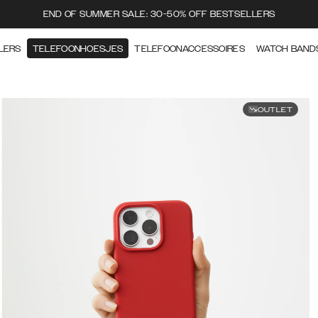
END OF SUMMER SALE: 30-50% OFF BESTSELLERS
LERS
TELEFOONHOESJES
TELEFOONACCESSOIRES
WATCH BAND
OUTLET