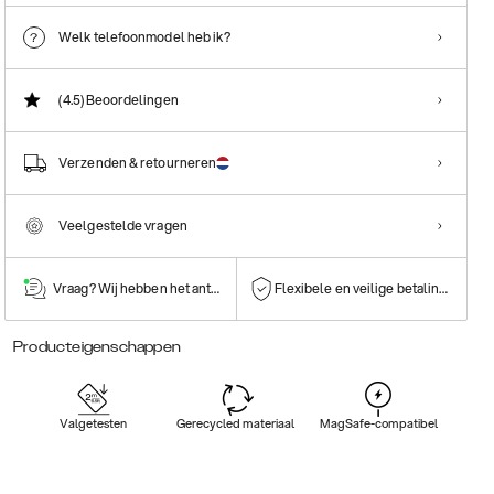
Welk telefoonmodel heb ik?
(4.5)
Beoordelingen
Verzenden & retourneren
Veelgestelde vragen
Vraag? Wij hebben het antwoord!
Flexibele en veilige betalingen
Producteigenschappen
Valgetesten
Gerecycled materiaal
MagSafe-compatibel