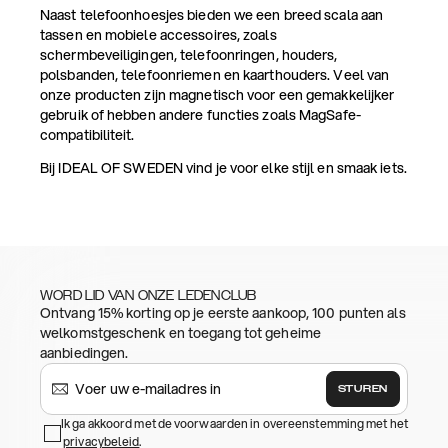
Naast telefoonhoesjes bieden we een breed scala aan
tassen en mobiele accessoires, zoals
schermbeveiligingen, telefoonringen, houders,
polsbanden, telefoonriemen en kaarthouders. Veel van
onze producten zijn magnetisch voor een gemakkelijker
gebruik of hebben andere functies zoals MagSafe-
compatibiliteit.
Bij IDEAL OF SWEDEN vind je voor elke stijl en smaak iets.
WORD LID VAN ONZE LEDENCLUB
Ontvang 15% korting op je eerste aankoop, 100 punten als
welkomstgeschenk en toegang tot geheime
aanbiedingen.
STUREN
Ik ga akkoord met de voorwaarden in overeenstemming met het
privacybeleid
.