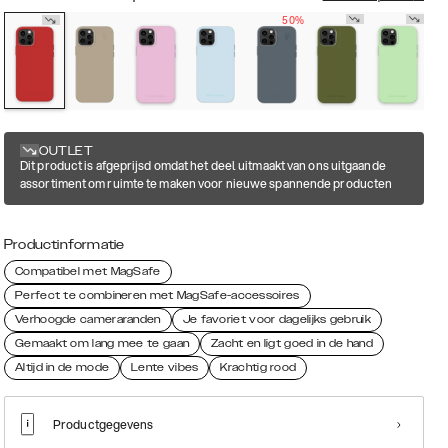
50%
OUTLET
Dit product is afgeprijsd omdat het deel uitmaakt van ons uitgaande
assortiment om ruimte te maken voor nieuwe spannende producten
Productinformatie
Compatibel met MagSafe
Perfect te combineren met MagSafe-accessoires
Verhoogde cameraranden
Je favoriet voor dagelijks gebruik
Gemaakt om lang mee te gaan
Zacht en ligt goed in de hand
Altijd in de mode
Lente vibes
Krachtig rood
Productgegevens