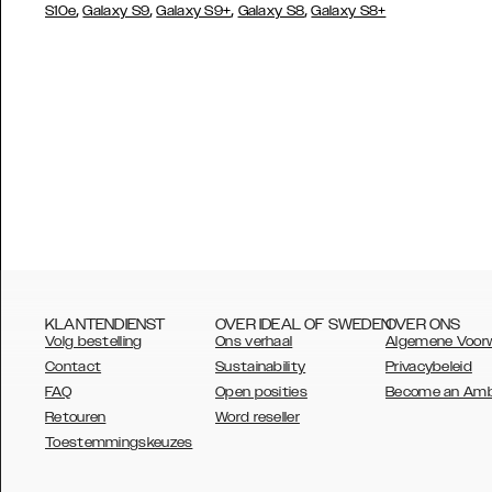
,
,
,
,
S10e
Galaxy S9
Galaxy S9+
Galaxy S8
Galaxy S8+
KLANTENDIENST
OVER IDEAL OF SWEDEN
OVER ONS
Volg bestelling
Ons verhaal
Algemene Voor
Contact
Sustainability
Privacybeleid
FAQ
Open posities
Become an Am
Retouren
Word reseller
AUSTRALIA
Toestemmingskeuzes
AUSTRIA