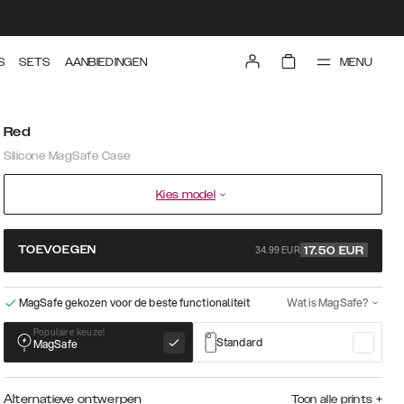
MENU
S
SETS
AANBIEDINGEN
Red
Silicone MagSafe Case
Kies model
34.99 EUR
TOEVOEGEN
17.50
EUR
MagSafe gekozen voor de beste functionaliteit
Wat is MagSafe?
Populaire keuze!
Standard
MagSafe
Alternatieve ontwerpen
Toon alle prints
+