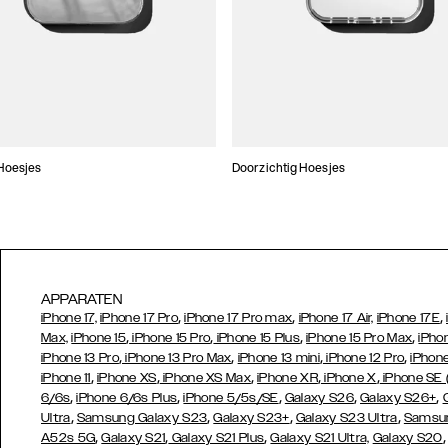
Hoesjes
Doorzichtig Hoesjes
APPARATEN
,
,
,
iPhone 17,
iPhone 17 Pro
iPhone 17 Pro max
iPhone 17 Air,
iPhone 17E
,
,
,
,
Max,
iPhone 15
iPhone 15 Pro
iPhone 15 Plus
iPhone 15 Pro Max
iPho
,
,
,
,
iPhone 13 Pro
iPhone 13 Pro Max
iPhone 13 mini
iPhone 12 Pro
iPhone
,
,
,
,
,
iPhone 11
iPhone XS
iPhone XS Max
iPhone XR
iPhone X
iPhone SE
,
,
,
,
,
6/6s
iPhone 6/6s Plus
iPhone 5/5s/SE
Galaxy S26
Galaxy S26+
,
,
,
,
Ultra
Samsung Galaxy S23
Galaxy S23+
Galaxy S23 Ultra
Samsun
,
,
,
A52s 5G
Galaxy S21
Galaxy S21 Plus
Galaxy S21 Ultra,
Galaxy S20