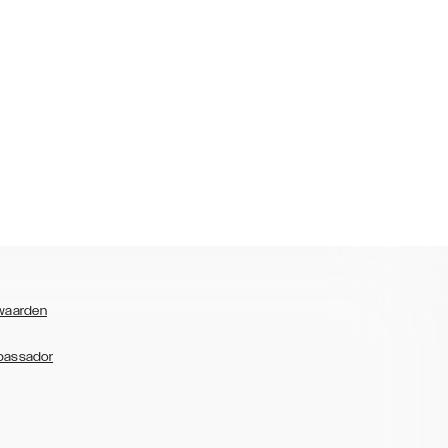
waarden
bassador