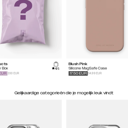
ucts
Blush Pink
4
y Box
Silicone MagSafe Case
/5
200 EUR
34.99 EUR
EUR
17.50
EUR
Gelijkaardige categorieën die je mogelijk leuk vindt