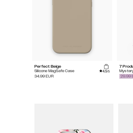
Perfect Beige
7 Prod
4.5
Silicone MagSafe Case
Myster
/5
34.99
EUR
29.99