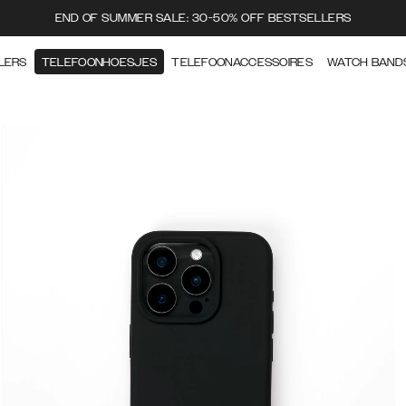
END OF SUMMER SALE: 30-50% OFF BESTSELLERS
LERS
TELEFOONHOESJES
TELEFOONACCESSOIRES
WATCH BAND