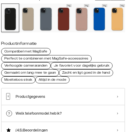
Productinformatie
Compatibel met MagSafe
Perfect te combineren met MagSafe-accessoires
Verhoogde cameraranden
Je favoriet voor dagelijks gebruik
Gemaakt om lang mee te gaan
Zacht en ligt goed in de hand
Moeiteloos strak
Altijd in de mode
Productgegevens
Welk telefoonmodel heb ik?
(4.5)
Beoordelingen