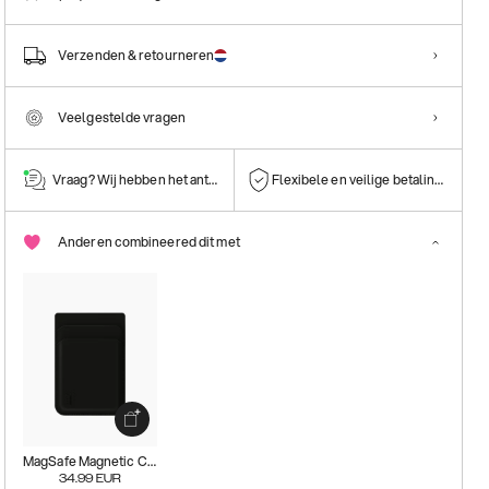
Verzenden & retourneren
Veelgestelde vragen
Vraag? Wij hebben het antwoord!
Flexibele en veilige betalingen
Anderen combineered dit met
MagSafe Magnetic Card Holder
34.99
EUR