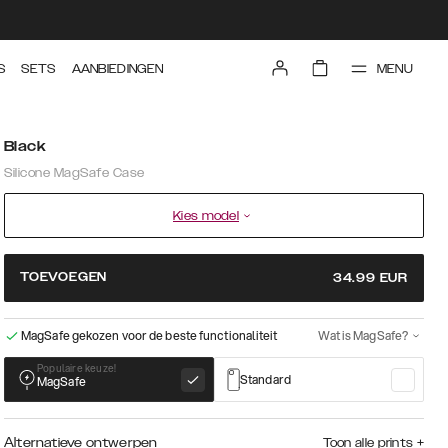
MENU
S
SETS
AANBIEDINGEN
Black
Silicone MagSafe Case
Kies model
TOEVOEGEN
34.99
EUR
MagSafe gekozen voor de beste functionaliteit
Wat is MagSafe?
Populaire keuze!
Standard
MagSafe
Alternatieve ontwerpen
Toon alle prints
+