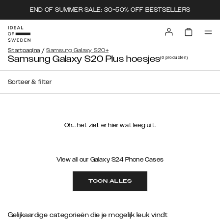
END OF SUMMER SALE: 30-50% OFF BESTSELLERS
/
Startpagina
Samsung Galaxy S20+
Samsung Galaxy S20 Plus hoesjes
(0
producten
)
Sorteer & filter
Oh... het ziet er hier wat leeg uit.
View all our Galaxy S24 Phone Cases
TOON ALLES
Gelijkaardige categorieën die je mogelijk leuk vindt