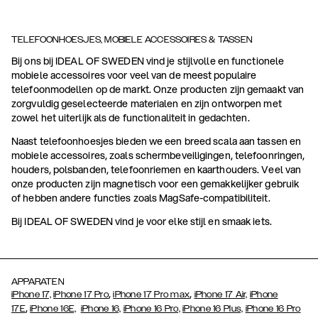
TELEFOONHOESJES, MOBIELE ACCESSOIRES & TASSEN
Bij ons bij IDEAL OF SWEDEN vind je stijlvolle en functionele
mobiele accessoires voor veel van de meest populaire
telefoonmodellen op de markt. Onze producten zijn gemaakt van
zorgvuldig geselecteerde materialen en zijn ontworpen met
zowel het uiterlijk als de functionaliteit in gedachten.
Naast telefoonhoesjes bieden we een breed scala aan tassen en
mobiele accessoires, zoals schermbeveiligingen, telefoonringen,
houders, polsbanden, telefoonriemen en kaarthouders. Veel van
onze producten zijn magnetisch voor een gemakkelijker gebruik
of hebben andere functies zoals MagSafe-compatibiliteit.
Bij IDEAL OF SWEDEN vind je voor elke stijl en smaak iets.
APPARATEN
,
,
iPhone 17,
iPhone 17 Pro
iPhone 17 Pro max
iPhone 17 Air,
iPhone
,
17E
iPhone 16E,
iPhone 16,
iPhone 16 Pro,
iPhone 16 Plus,
iPhone 16 Pro