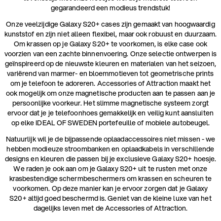
gegarandeerd een modieus trendstuk!
Onze veelzijdige Galaxy S20+ cases zijn gemaakt van hoogwaardig
kunststof en zijn niet alleen flexibel, maar ook robuust en duurzaam.
Om krassen op je Galaxy S20+ te voorkomen, is elke case ook
voorzien van een zachte binnenvoering. Onze selectie ontwerpen is
geïnspireerd op de nieuwste kleuren en materialen van het seizoen,
variërend van marmer- en bloemmotieven tot geometrische prints
om je telefoon te adoreren. Accessories of Attraction maakt het
ook mogelijk om onze magnetische producten aan te passen aan je
persoonlijke voorkeur. Het slimme magnetische systeem zorgt
ervoor dat je je telefoonhoes gemakkelijk en veilig kunt aansluiten
op elke IDEAL OF SWEDEN portefeuille of mobiele autobeugel.
Natuurlijk wil je de bijpassende oplaadaccessoires niet missen - we
hebben modieuze stroombanken en oplaadkabels in verschillende
designs en kleuren die passen bij je exclusieve Galaxy S20+ hoesje.
We raden je ook aan om je Galaxy S20+ uit te rusten met onze
krasbestendige schermbeschermers om krassen en scheuren te
voorkomen. Op deze manier kan je ervoor zorgen dat je Galaxy
S20+ altijd goed beschermd is. Geniet van de kleine luxe van het
dagelijks leven met de Accessories of Attraction.